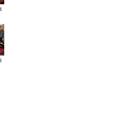
面
聞
髮
網