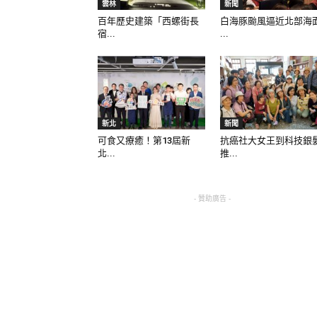
雲林
新聞
百年歷史建築「西螺街長
白海豚颱風逼近北部海
宿...
...
新北
新聞
可食又療癒！第13屆新
抗癌社大女王到科技銀
北...
推...
- 贊助廣告 -