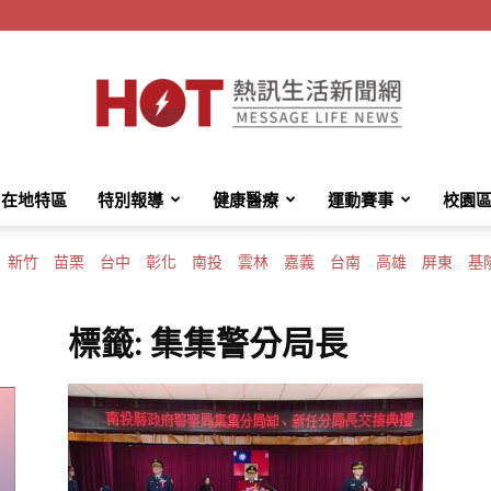
在地特區
特別報導
健康醫療
運動賽事
校園
HotMessage
新竹
苗栗
台中
彰化
南投
雲林
嘉義
台南
高雄
屏東
基
標籤: 集集警分局長
熱