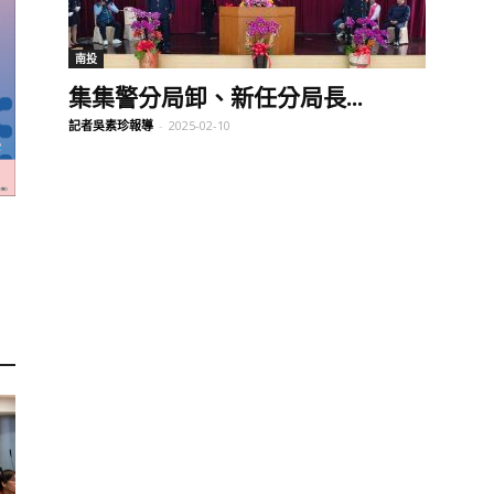
訊
南投
集集警分局卸、新任分局長...
記者吳素珍報導
-
2025-02-10
生
活
新