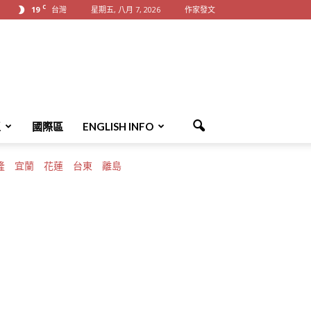
C
19
台灣
星期五, 八月 7, 2026
作家發文
區
國際區
ENGLISH INFO
隆
宜蘭
花蓮
台東
離島