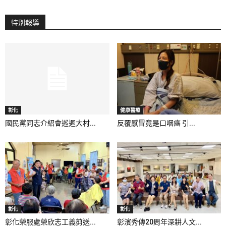
特別報導
彰化
健康醫療
國民黨同志介紹會巡迴大村...
反覆感冒竟是口咽癌 引...
彰化
彰化
彰化榮服處榮欣志工義剪送...
彰濱秀傳20周年深耕人文...