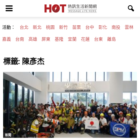
活動：
台北
新北
桃園
新竹
苗栗
台中
彰化
南投
雲林
嘉義
台南
高雄
屏東
基隆
宜蘭
花蓮
台東
離島
標籤: 陳彥杰
新聞