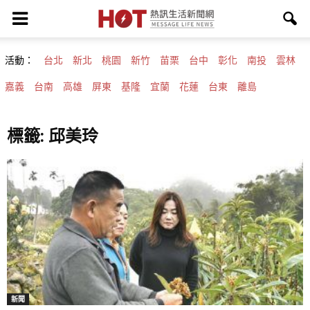
活動：
台北
新北
桃園
新竹
苗栗
台中
彰化
南投
雲林
嘉義
台南
高雄
屏東
基隆
宜蘭
花蓮
台東
離島
標籤: 邱美玲
新聞