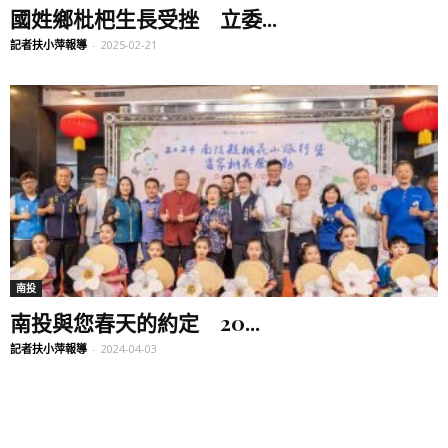
國姓鄉枇杷生長受挫 立委...
記者扶小萍報導
-
2025-02-21
南投
南投與您春天的約定 20...
記者扶小萍報導
-
2024-04-03