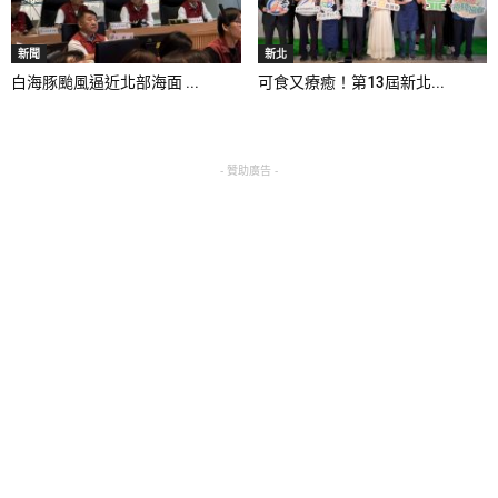
新聞
新北
白海豚颱風逼近北部海面 ...
可食又療癒！第13屆新北...
- 贊助廣告 -