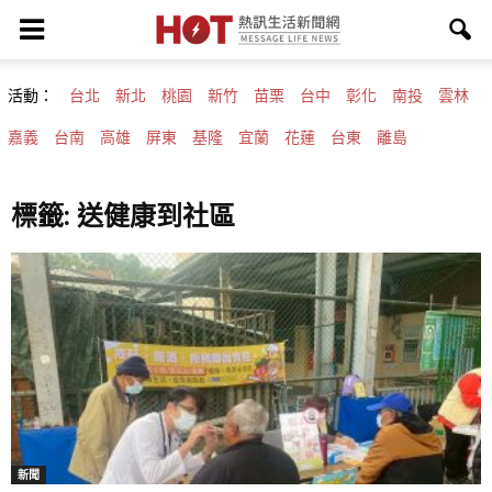
活動：
台北
新北
桃園
新竹
苗栗
台中
彰化
南投
雲林
嘉義
台南
高雄
屏東
基隆
宜蘭
花蓮
台東
離島
標籤: 送健康到社區
新聞