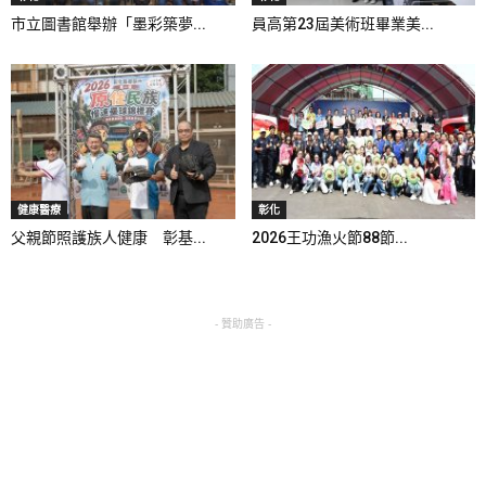
市立圖書館舉辦「墨彩築夢...
員高第23屆美術班畢業美...
健康醫療
彰化
父親節照護族人健康 彰基...
2026王功漁火節88節...
- 贊助廣告 -