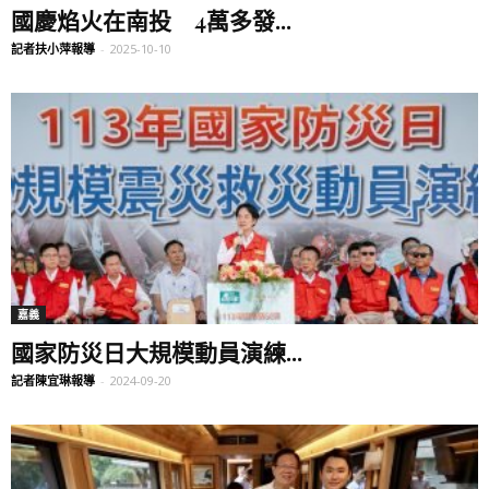
國慶焰火在南投 4萬多發...
記者扶小萍報導
-
2025-10-10
嘉義
國家防災日大規模動員演練...
記者陳宜琳報導
-
2024-09-20