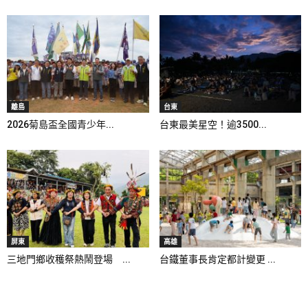
離島
台東
2026菊島盃全國青少年...
台東最美星空！逾3500...
屏東
高雄
三地門鄉收穫祭熱鬧登場 ...
台鐵董事長肯定都計變更 ...