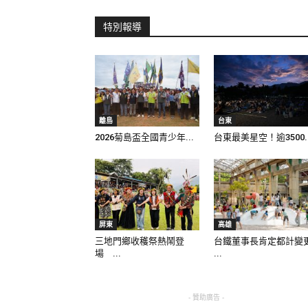
特別報導
離島
台東
2026菊島盃全國青少年...
台東最美星空！逾3500..
屏東
高雄
三地門鄉收穫祭熱鬧登
台鐵董事長肯定都計變
場 ...
...
- 贊助廣告 -