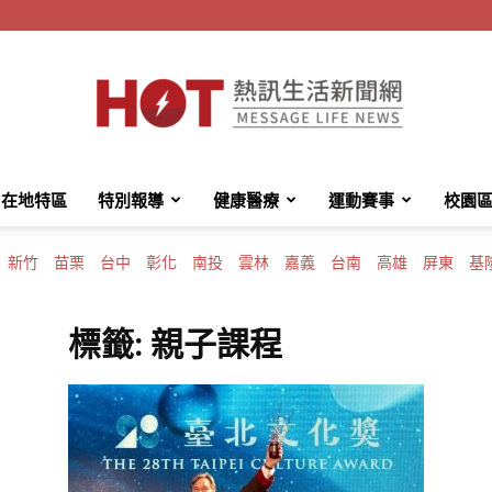
在地特區
特別報導
健康醫療
運動賽事
校園
HotMessage
新竹
苗栗
台中
彰化
南投
雲林
嘉義
台南
高雄
屏東
基
標籤: 親子課程
熱