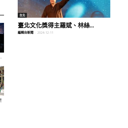
訊
台北
臺北文化獎得主羅斌、林絲...
編輯台新聞
-
2024-12-11
生
.
活
更
新