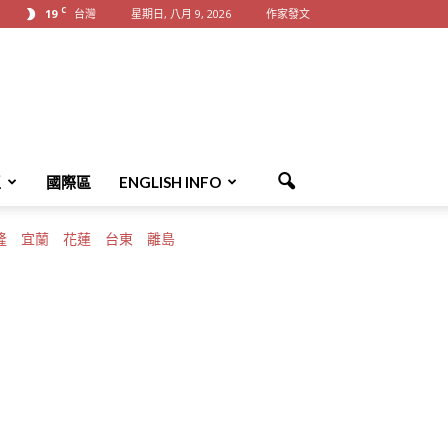
C
19
台灣
星期日, 八月 9, 2026
作家發文
區
國際區
ENGLISH INFO
隆
宜蘭
花蓮
台東
離島