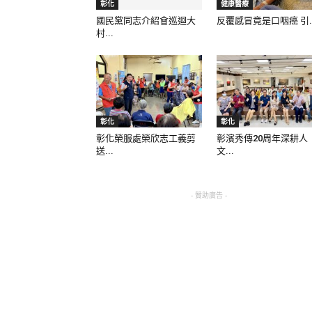
彰化
健康醫療
國民黨同志介紹會巡迴大
反覆感冒竟是口咽癌 引..
村...
彰化
彰化
彰化榮服處榮欣志工義剪
彰濱秀傳20周年深耕人
送...
文...
- 贊助廣告 -