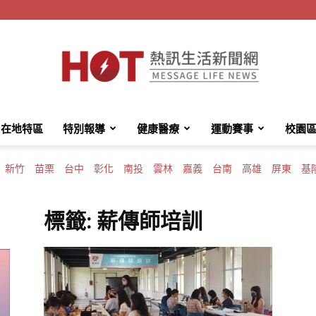
在地特區
特別報導
健康醫療
運動賽事
校園
HotMessage
新竹
苗栗
台中
彰化
南投
雲林
嘉義
台南
高雄
屏東
基
標籤: 薪傳師培訓
熱