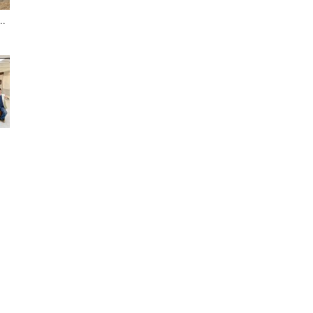
.
聞
網