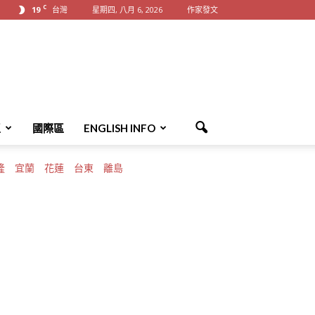
C
19
台灣
星期四, 八月 6, 2026
作家發文
區
國際區
ENGLISH INFO
隆
宜蘭
花蓮
台東
離島