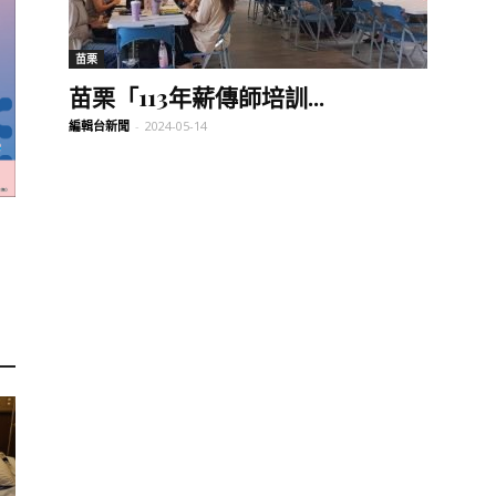
訊
苗栗
苗栗「113年薪傳師培訓...
編輯台新聞
-
2024-05-14
生
活
新