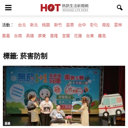
活動：
台北
新北
桃園
新竹
苗栗
台中
彰化
南投
雲林
嘉義
台南
高雄
屏東
基隆
宜蘭
花蓮
台東
離島
標籤: 菸害防制
嘉義