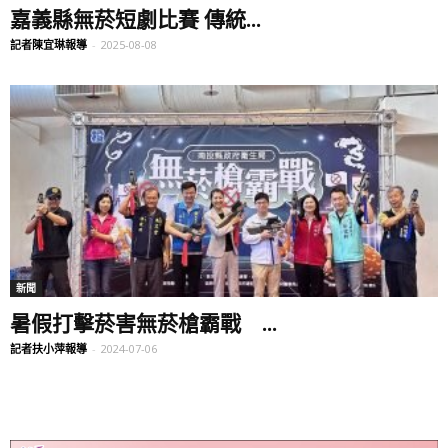
嘉義縣無菸短劇比賽 傳統...
記者陳宜琳報導
-
2025-08-08
新聞
暑假打擊菸害無菸槍霸戰 ...
記者扶小萍報導
-
2024-07-06