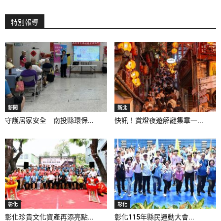
特別報導
新聞
新北
守護居家安全 南投縣環保...
快訊！賞燈夜遊解謎集章一...
彰化
彰化
彰化珍貴文化資產再添亮點...
彰化115年縣民運動大會...