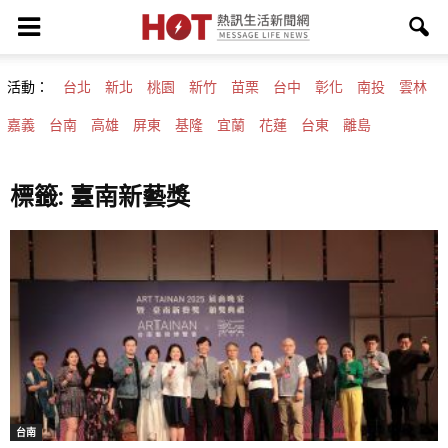
活動：
台北
新北
桃園
新竹
苗栗
台中
彰化
南投
雲林
嘉義
台南
高雄
屏東
基隆
宜蘭
花蓮
台東
離島
標籤: 臺南新藝獎
台南