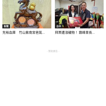
新聞
台中
充裕血庫 竹山紫南宮爸氣...
拜票遭潑穢物！ 霧峰里長...
- 贊助廣告 -