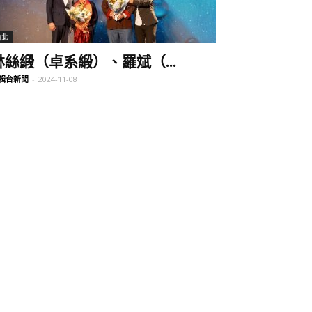
台北
林絲緞（卓系緞）、羅斌（...
輯台新聞
-
2024-11-08