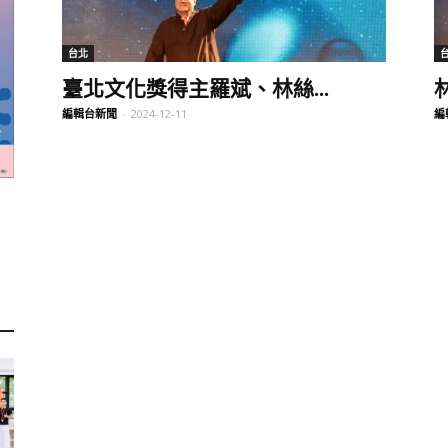
訊
台北
臺北文化獎得主羅斌、林絲...
編輯台新聞
-
2024-12-11
編
生
活
新