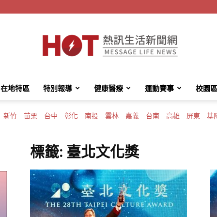
在地特區
特別報導
健康醫療
運動賽事
校園
HotMessage
新竹
苗栗
台中
彰化
南投
雲林
嘉義
台南
高雄
屏東
基
標籤: 臺北文化獎
熱