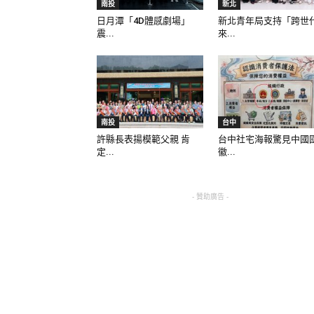
南投
新北
日月潭「4D體感劇場」
新北青年局支持「跨世
震...
來...
南投
台中
許縣長表揚模範父親 肯
台中社宅海報驚見中國
定...
徽...
- 贊助廣告 -