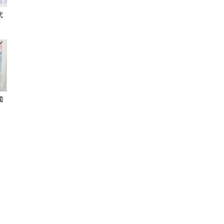
代
聞
國
網