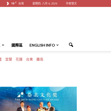
C
19
台灣
星期四, 八月 6, 2026
作家發文
區
國際區
ENGLISH INFO
隆
宜蘭
花蓮
台東
離島