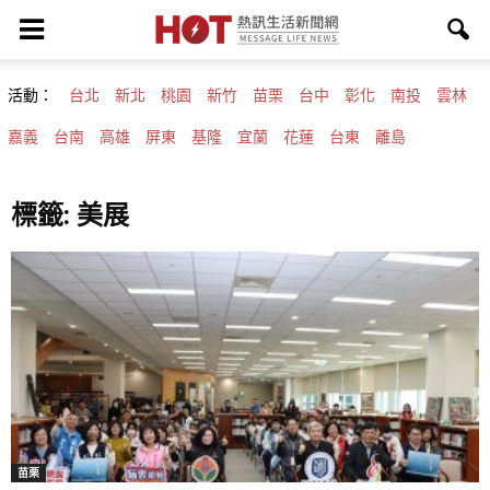
活動：
台北
新北
桃園
新竹
苗栗
台中
彰化
南投
雲林
嘉義
台南
高雄
屏東
基隆
宜蘭
花蓮
台東
離島
標籤: 美展
苗栗