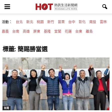
活動：
台北
新北
桃園
新竹
苗栗
台中
彰化
南投
雲林
嘉義
台南
高雄
屏東
基隆
宜蘭
花蓮
台東
離島
標籤: 簡賜勝當選
新聞