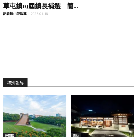
草屯鎮19屆鎮長補選 簡...
記者扶小萍報導
-
2025-01-18
特別報導
校園區
雲林