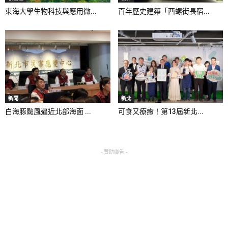
東海大學生物科技與應用微...
百年歷史建築「西螺街長宿...
新聞
新北
白海豚颱風逼近北部海面 ...
可食又療癒！第13屆新北...
- 贊助廣告 -