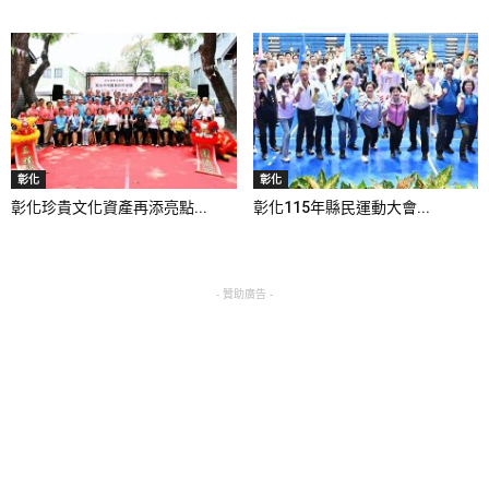
彰化
彰化
彰化珍貴文化資產再添亮點...
彰化115年縣民運動大會...
- 贊助廣告 -