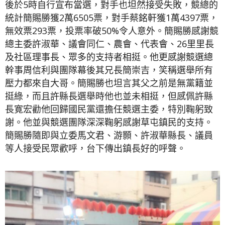
後於5時自行宣布當選，對手也坦然接受失敗，競總的
統計簡賜勝獲2萬6505票，對手蔡銘軒獲1萬4397票，
無效票293票，投票率破50%令人意外。簡賜勝感謝競
總主委許淑華、議會同仁、農會、代表會、26里里長
及社區理事長、眾多的支持者相挺。他更感謝競選總
幹事周信利與團隊幕後其兄長簡崇吉，笑稱選舉所有
壓力都來自大哥。簡賜勝也坦言其父之前是無黨籍並
挺綠，而且許縣長選舉時他也並未相挺，但感佩許縣
長寛宏勸他回歸國民黨還擔任競選主委，特別鞠躬致
謝。他並與競選團隊深深鞠躬感謝草屯鎮民的支持。
簡賜勝隨即與立委馬文君、游顥、許淑華縣長、議員
等人接受民眾歡呼，台下傳出鎮長好的呼聲。