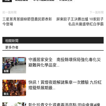
前一篇新聞
下一篇新聞
三星蔥青蔥銀柳節暨農民節表彰
屏東餃子王決賽出爐 10家餃子
今登場
名店共襄盛舉紅白爭霸
相關新聞
更多作者
守護居家安全 南投縣環保局強化毒化災
避難與化學品安...
新聞
快訊！賞燈夜遊解謎集章一次體驗 九份紅
燈籠祭展期最...
新北
彰化珍貴文化資產再添亮點 田中倉庫4棟