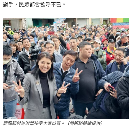
對手，民眾都會歡呼不已。
簡賜勝與許淑華接受大家恭喜。（簡賜勝競總提供）