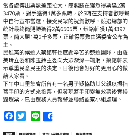
當各處傳出票數差距拉大，簡賜勝在獲悉得票達2萬
3470票，對手獲得1萬多票時，於5時在支持者歡呼聲
中自行宣布當選，接受民眾的祝賀歡呼，競選總部的
統計最終簡賜勝獲得2萬6505票，蔡銘軒獲1萬4397
票，簡大勝1萬2千多票，正確得票數由選委會公布為
主。
民進黨的候選人蔡銘軒也感謝辛苦的競選團隊，由羅
美玲立委和陳玉鈴主委向大眾深深一鞠躬，蔡銘軒表
示尊重民意民主的決定，日後他會好好的更用心的做
給大家看。
下午中山里集會所曾有一名男子疑協助其父親以拇指
蓋手印的方式來投票，但發現蓋手印變無效票後竟損
毀選票，已由選務人員報警並聯絡監察小組處理。
Facebook
Twitter
Line
Share
標籤
簡賜勝當選
草屯19屆鎮長補選
許淑華主委