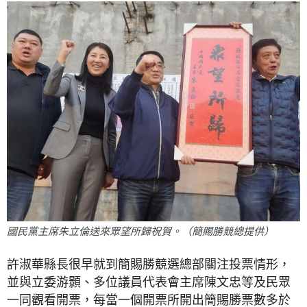
國民黨主席朱立倫送來眾望所歸祝賀。（簡賜勝競總提供）
許淑華縣長很早就到簡賜勝競選總部關注投票情形，
並與立委游顥、多位議員代表會主席陳文忠等及民眾
一同觀看開票，每當一個開票所開出簡賜勝票數多於