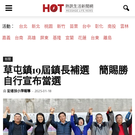
活動：
台北
新北
桃園
新竹
苗栗
台中
彰化
南投
雲林
嘉義
台南
高雄
屏東
基隆
宜蘭
花蓮
台東
離島
新聞
草屯鎮19屆鎮長補選 簡賜勝
自行宣布當選
由
記者扶小萍報導
-
2025-01-18