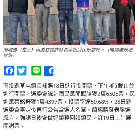
簡賜勝（左三）與游立委許縣長等接受民眾歡呼。（簡賜勝競總
提供）
Facebook
Twitter
Line
Share
南投縣草屯鎮長補選18日進行投開票，下午4時截止並
進行開票，選委會統計國民黨簡賜勝獲2萬6505票，民
進黨蔡銘軒獲1萬4397票，投票率達50.68%，23日縣
選委會審定後再行公告當選人名單。簡賜勝發表勝選
感言，強調日後會做好鎮務回饋鎮民。訂19日上午展
開謝票。