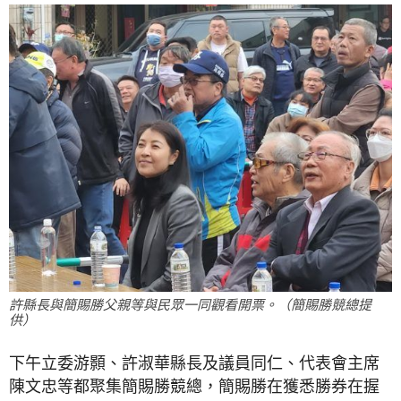
許縣長與簡賜勝父親等與民眾一同觀看開票。（簡賜勝競總提
供）
下午立委游顥、許淑華縣長及議員同仁、代表會主席
陳文忠等都聚集簡賜勝競總，簡賜勝在獲悉勝券在握