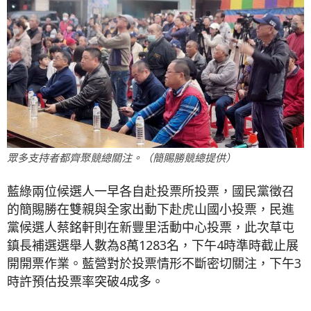
眾多支持者都齊聚競總關注。（簡賜勝競總提供）
藍綠兩位候選人一早各自赴投票所投票，國民黨徵召
的簡賜勝在雙親與全家出動下赴虎山國小投票，民進
黨候選人蔡銘軒則在新豐里活動中心投票，此次草屯
鎮長補選選舉人數為8萬1283名，下午4時準時截止展
開開票作業。藍營對於投票情形不斷密切關注，下午3
時許預估投票率突破4成多。