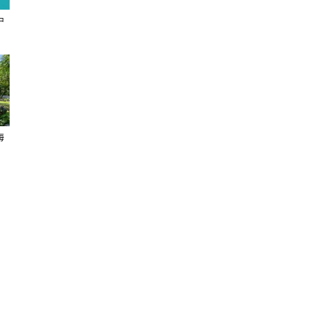
中
聞
海
網