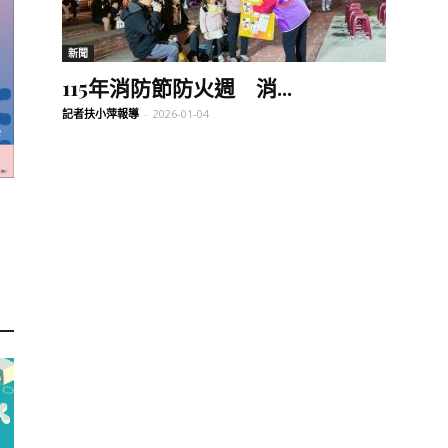
訊
新聞
115年消防節防火週 消...
記者扶小萍報導
-
2026-01-04
生
活
新