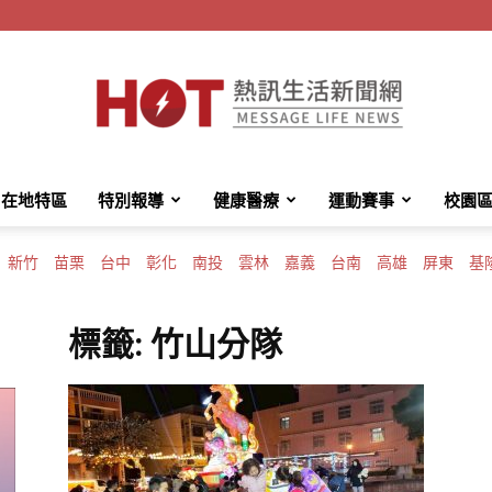
在地特區
特別報導
健康醫療
運動賽事
校園
HotMessage
新竹
苗栗
台中
彰化
南投
雲林
嘉義
台南
高雄
屏東
基
標籤: 竹山分隊
熱