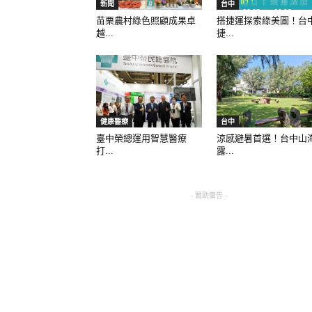
新聞
台中
苗栗農村綠色照顧成果卓
搭捷運探索綠美圖！台
越...
捷...
健康醫療
台中
臺中榮總運用智慧醫療
涼感避暑首選！台中山
打...
露...
- 贊助廣告 -