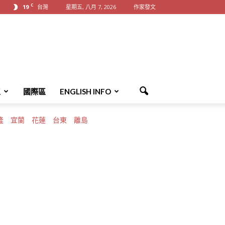
C
19
台灣
星期五, 八月 7, 2026
作家發文
區
國際區
ENGLISH INFO
隆
宜蘭
花蓮
台東
離島