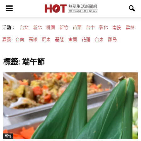
活動：
台北
新北
桃園
新竹
苗栗
台中
彰化
南投
雲林
嘉義
台南
高雄
屏東
基隆
宜蘭
花蓮
台東
離島
標籤: 端午節
新竹