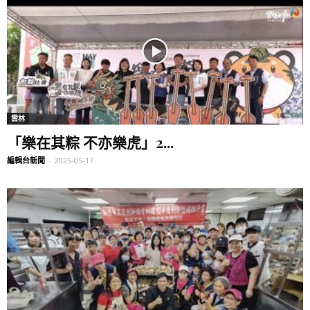
雲林
「樂在其粽 不亦樂虎」2...
編輯台新聞
-
2025-05-17