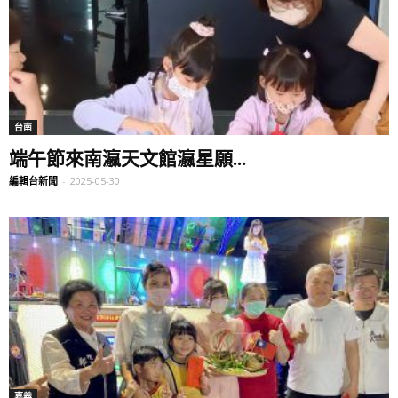
台南
端午節來南瀛天文館瀛星願...
編輯台新聞
-
2025-05-30
嘉義