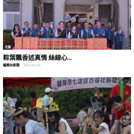
花蓮
粽葉飄香述真情 絲線心...
編輯台新聞
-
2025-05-23