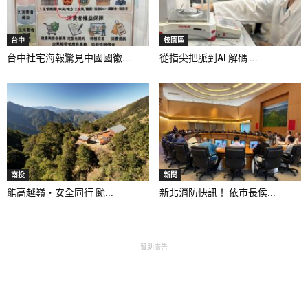
台中
校園區
台中社宅海報驚見中國國徽...
從指尖把脈到AI 解碼 ...
南投
新聞
能高越嶺‧安全同行 颱...
新北消防快訊！ 依市長侯...
- 贊助廣告 -