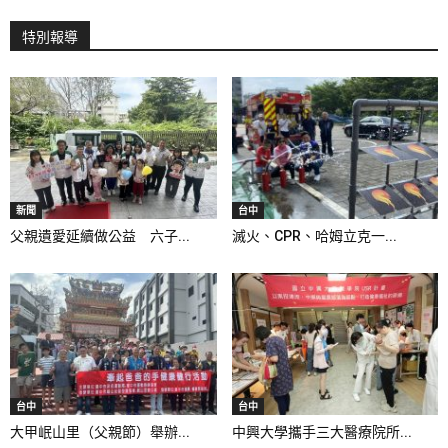
特別報導
新聞
台中
父親遺愛延續做公益 六子...
滅火、CPR、哈姆立克一...
台中
台中
大甲岷山里（父親節）舉辦...
中興大學攜手三大醫療院所...