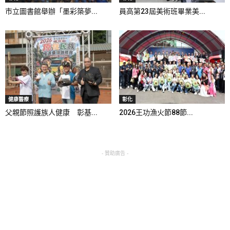
市立圖書館舉辦「墨彩築夢...
員高第23屆美術班畢業美...
健康醫療
彰化
父親節照護族人健康 彰基...
2026王功漁火節88節...
- 贊助廣告 -