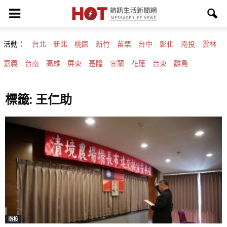
活動：
台北
新北
桃園
新竹
苗栗
台中
彰化
南投
雲林
嘉義
台南
高雄
屏東
基隆
宜蘭
花蓮
台東
離島
標籤: 王仁助
南投