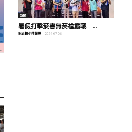
訊
新聞
暑假打擊菸害無菸槍霸戰 ...
記者扶小萍報導
-
2024-07-06
生
活
新