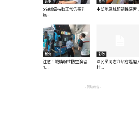
台中
台中
5旬婦癌指數正常仍罹乳
中部地區城鎮韌性演習 ..
癌...
新北
彰化
注意！城鎮韌性防空演習
國民黨同志介紹會巡迴
1...
村...
- 贊助廣告 -