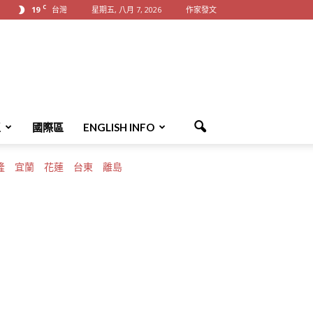
C
19
台灣
星期五, 八月 7, 2026
作家發文
區
國際區
ENGLISH INFO
隆
宜蘭
花蓮
台東
離島