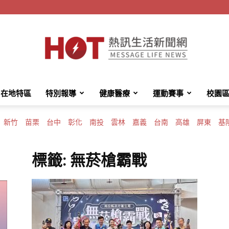
在地特區
特別報導
健康醫療
運動賽事
校園
HotMessage
新竹
苗栗
台中
彰化
南投
雲林
嘉義
台南
高雄
屏東
基
標籤: 無菸槍霸戰
熱