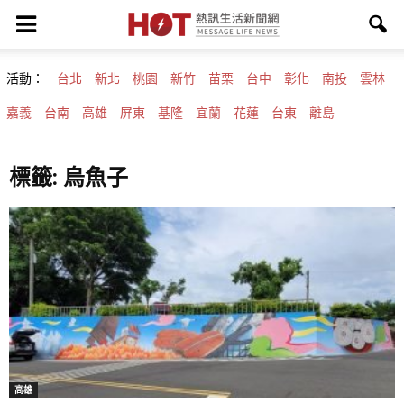
活動：
台北
新北
桃園
新竹
苗栗
台中
彰化
南投
雲林
嘉義
台南
高雄
屏東
基隆
宜蘭
花蓮
台東
離島
標籤: 烏魚子
高雄