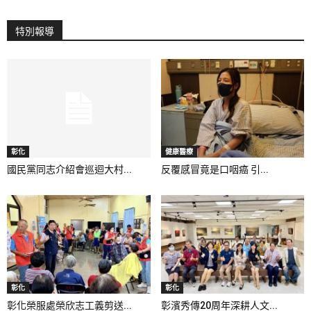
特別報導
彰化
健康醫療
國民黨同志介紹會巡迴大村...
反覆感冒竟是口咽癌 引...
彰化
彰化
彰化榮服處榮欣志工義剪送...
彰濱秀傳20周年深耕人文...