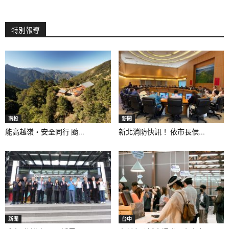
特別報導
南投
新聞
能高越嶺‧安全同行 颱...
新北消防快訊！ 依市長侯...
新聞
台中