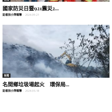
國家防災日暨921震災2...
記者扶小萍報導
-
2024-09-21
新聞
名間鄉垃圾場起火 環保局...
記者扶小萍報導
-
2024-05-18