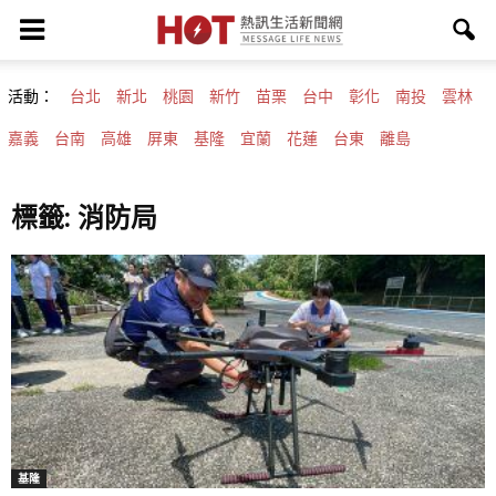
活動：
台北
新北
桃園
新竹
苗栗
台中
彰化
南投
雲林
嘉義
台南
高雄
屏東
基隆
宜蘭
花蓮
台東
離島
標籤: 消防局
基隆