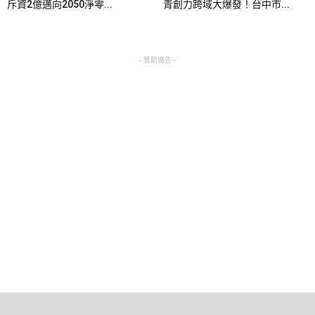
斥資2億邁向2050淨零...
青創力跨域大爆發！台中市...
- 贊助廣告 -