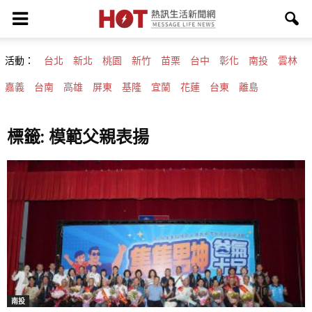
活動：
台北
新北
桃園
新竹
苗栗
台中
彰化
南投
雲林
嘉義
台南
高雄
屏東
基隆
宜蘭
花蓮
台東
離島
標籤: 模範父親表揚
南投