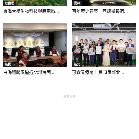
校園區
雲林
東海大學生物科技與應用微...
百年歷史建築「西螺街長宿...
新聞
新北
白海豚颱風逼近北部海面 ...
可食又療癒！第13屆新北...
- 贊助廣告 -