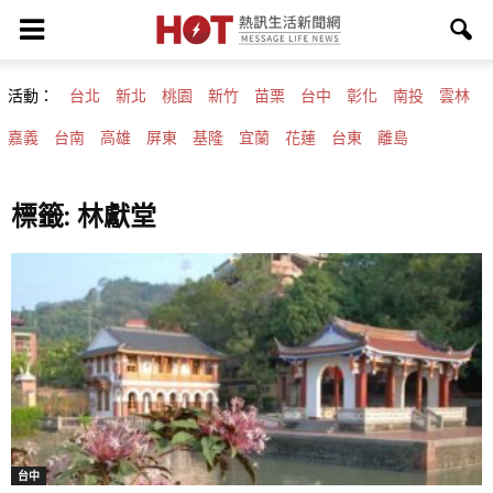
活動：
台北
新北
桃園
新竹
苗栗
台中
彰化
南投
雲林
嘉義
台南
高雄
屏東
基隆
宜蘭
花蓮
台東
離島
標籤: 林獻堂
台中