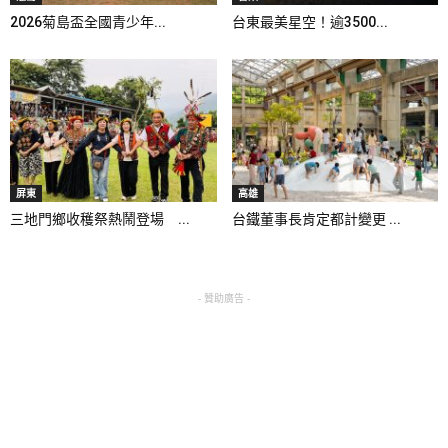
2026菊島盃全國青少年...
台東最美星空！逾3500...
屏東
高雄
三地門鄉收穫祭熱鬧登場 ...
台鐵董事長肯定都計變更 ...
- 贊助廣告 -