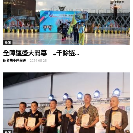
新聞
全障運盛大開幕 4千餘選...
記者扶小萍報導
-
2024-05-25
新聞