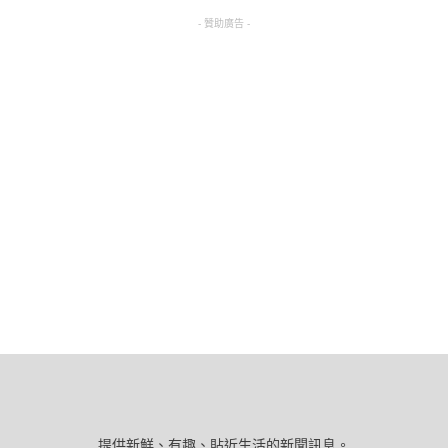
- 贊助廣告 -
提供新鮮、有趣、貼近生活的新聞訊息。