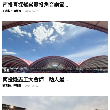
南投青探號嶄露投角音樂節...
記者扶小萍報導
-
2026-04-30
新聞
南投縣志工大會師 助人最...
記者扶小萍報導
-
2024-06-22