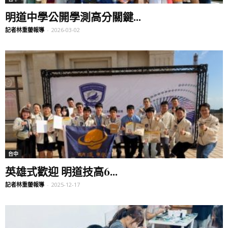
明道中學公開學測高分關鍵...
記者林重鎣報導
-
2026-03-02
台中
英雄式歡迎 明道技高6...
記者林重鎣報導
-
2025-12-17