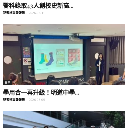
醫科錄取43人創校史新高...
記者林重鎣報導
-
2026-06-11
台中
學用合一再升級！明道中學...
記者林重鎣報導
-
2026-05-05