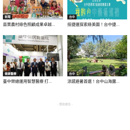
新聞
台中
苗栗農村綠色照顧成果卓越...
搭捷運探索綠美圖！台中捷...
健康醫療
台中
臺中榮總運用智慧醫療 打...
涼感避暑首選！台中山海露...
- 贊助廣告 -