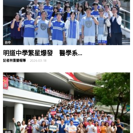
台中
明道中學繁星爆發 醫學系...
記者林重鎣報導
-
2026-03-18
台中