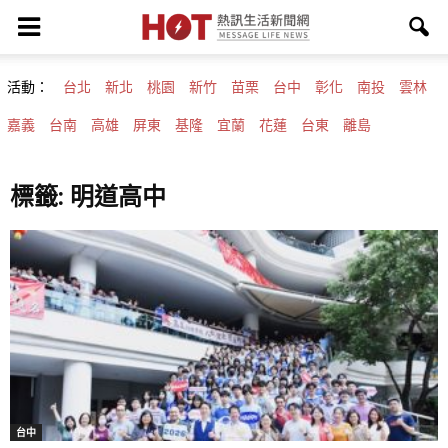
活動：
台北
新北
桃園
新竹
苗栗
台中
彰化
南投
雲林
嘉義
台南
高雄
屏東
基隆
宜蘭
花蓮
台東
離島
標籤: 明道高中
台中