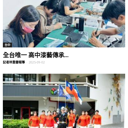
台中
全台唯一 高中漆藝傳承...
記者林重鎣報導
-
2025-09-02