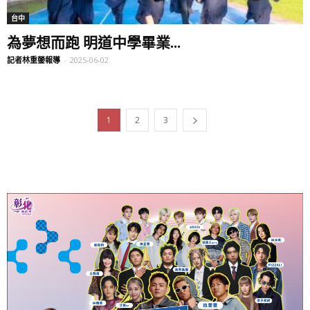
台中
為夢想而跑 明道中學畢業...
記者林重鎣報導
-
2025-06-02
1
2
3