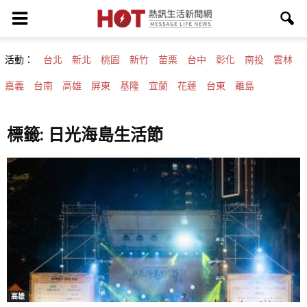
活動：
台北
新北
桃園
新竹
苗栗
台中
彰化
南投
雲林
嘉義
台南
高雄
屏東
基隆
宜蘭
花蓮
台東
離島
標籤: 日光海島生活節
高雄