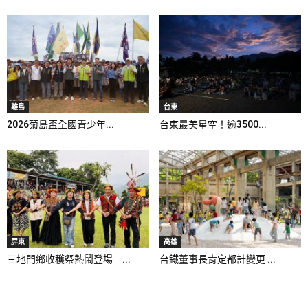
離島
台東
2026菊島盃全國青少年...
台東最美星空！逾3500...
屏東
高雄
三地門鄉收穫祭熱鬧登場 ...
台鐵董事長肯定都計變更 ...