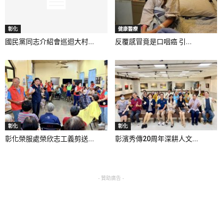
彰化
健康醫療
國民黨同志介紹會巡迴大村...
反覆感冒竟是口咽癌 引...
彰化
彰化
彰化榮服處榮欣志工義剪送...
彰濱秀傳20周年深耕人文...
- 贊助廣告 -