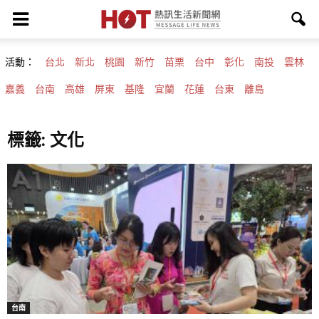
活動：
台北
新北
桃園
新竹
苗栗
台中
彰化
南投
雲林
嘉義
台南
高雄
屏東
基隆
宜蘭
花蓮
台東
離島
標籤: 文化
台南