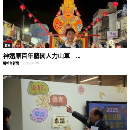
雲林
神還原百年藝閣人力山車 ...
編輯台新聞
-
2025-04-18