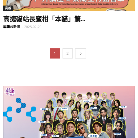
高雄
高捷貓站長蜜柑「本貓」驚...
編輯台新聞
-
2025-02-20
1
2