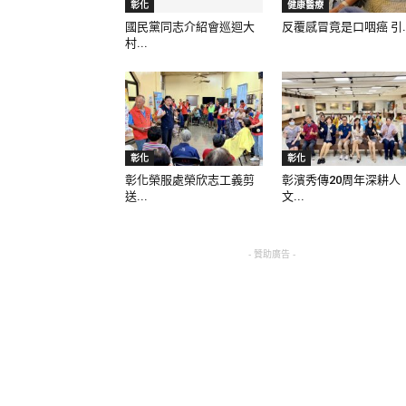
彰化
健康醫療
國民黨同志介紹會巡迴大
反覆感冒竟是口咽癌 引..
村...
彰化
彰化
彰化榮服處榮欣志工義剪
彰濱秀傳20周年深耕人
送...
文...
- 贊助廣告 -