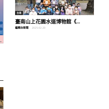
訊
台南
臺南山上花園水道博物館《...
編輯台新聞
-
2025-02-20
生
活
新