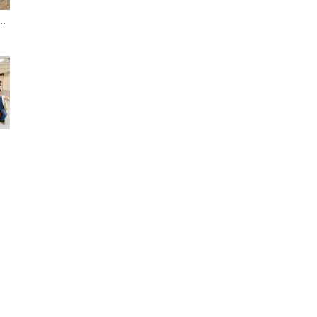
.
聞
網