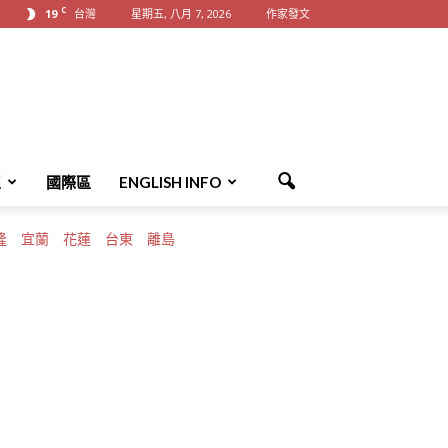
C
19
台灣
星期五, 八月 7, 2026
作家發文
區
國際區
ENGLISH INFO
隆
宜蘭
花蓮
台東
離島