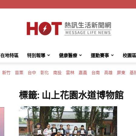
在地特區
特別報導
健康醫療
運動賽事
校園
HotMessage
新竹
苗栗
台中
彰化
南投
雲林
嘉義
台南
高雄
屏東
基
標籤: 山上花園水道博物館
熱