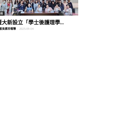
南投
暨大新設立「學士後護理學...
者吳素珍報導
-
2025-09-04