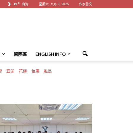
C
19
台灣
星期六, 八月 8, 2026
作家發文
區
國際區
ENGLISH INFO
隆
宜蘭
花蓮
台東
離島