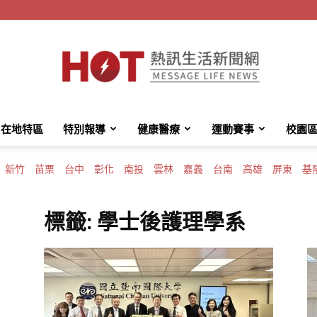
在地特區
特別報導
健康醫療
運動賽事
校園
HotMessage
新竹
苗栗
台中
彰化
南投
雲林
嘉義
台南
高雄
屏東
基
標籤: 學士後護理學系
熱