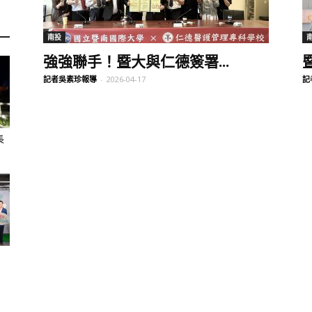
訊
南投
強強聯手！暨大與仁德簽署...
記者吳素珍報導
-
2026-04-17
記
生
長
活
新