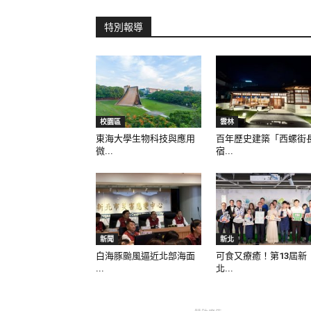
特別報導
校園區
雲林
東海大學生物科技與應用
百年歷史建築「西螺街
微...
宿...
新聞
新北
白海豚颱風逼近北部海面
可食又療癒！第13屆新
...
北...