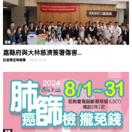
嘉義
嘉縣府與大林慈濟簽署傷害...
記者陳宜琳報導
-
2024-12-10
嘉義