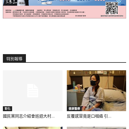
特別報導
彰化
健康醫療
國民黨同志介紹會巡迴大村...
反覆感冒竟是口咽癌 引...