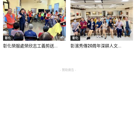
彰化
彰化
彰化榮服處榮欣志工義剪送...
彰濱秀傳20周年深耕人文...
- 贊助廣告 -