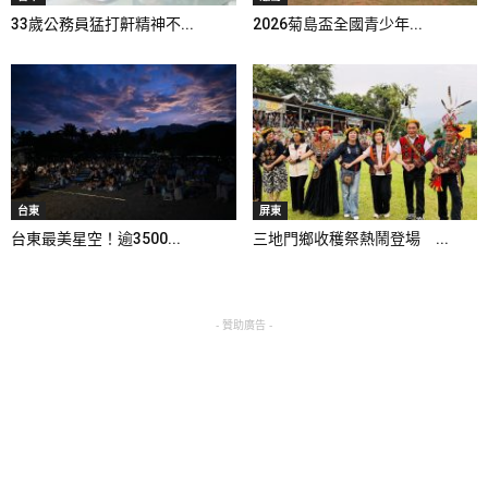
33歲公務員猛打鼾精神不...
2026菊島盃全國青少年...
台東
屏東
台東最美星空！逾3500...
三地門鄉收穫祭熱鬧登場 ...
- 贊助廣告 -