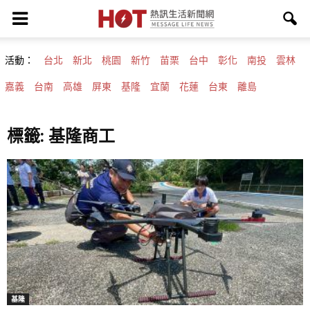
活動：
台北
新北
桃園
新竹
苗栗
台中
彰化
南投
雲林
嘉義
台南
高雄
屏東
基隆
宜蘭
花蓮
台東
離島
標籤: 基隆商工
基隆