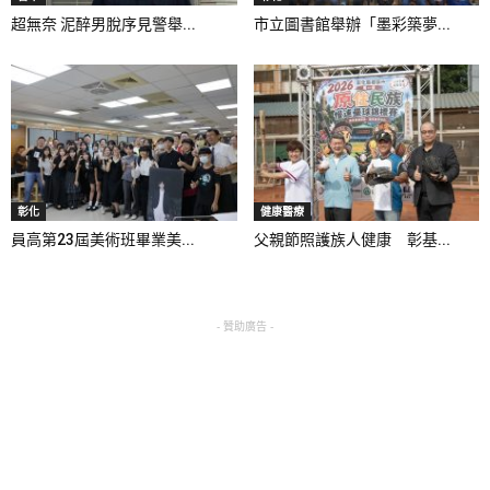
超無奈 泥醉男脫序見警舉...
市立圖書館舉辦「墨彩築夢...
彰化
健康醫療
員高第23屆美術班畢業美...
父親節照護族人健康 彰基...
- 贊助廣告 -