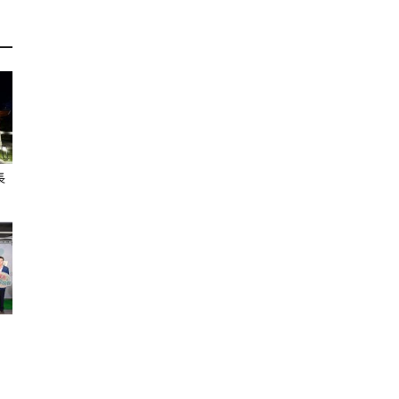
訊
生
長
活
新