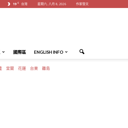
C
19
台灣
星期六, 八月 8, 2026
作家發文
區
國際區
ENGLISH INFO
隆
宜蘭
花蓮
台東
離島