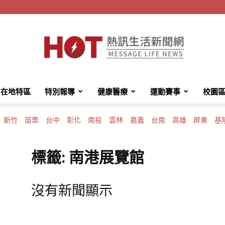
在地特區
特別報導
健康醫療
運動賽事
校園
HotMessage
新竹
苗栗
台中
彰化
南投
雲林
嘉義
台南
高雄
屏東
基
標籤: 南港展覽館
熱
沒有新聞顯示