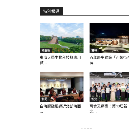
特別報導
校園區
雲林
東海大學生物科技與應用
百年歷史建築「西螺街
微...
宿...
新聞
新北
白海豚颱風逼近北部海面
可食又療癒！第13屆新
...
北...