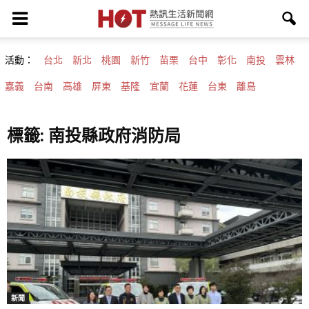
活動：
台北
新北
桃園
新竹
苗栗
台中
彰化
南投
雲林
嘉義
台南
高雄
屏東
基隆
宜蘭
花蓮
台東
離島
標籤: 南投縣政府消防局
新聞