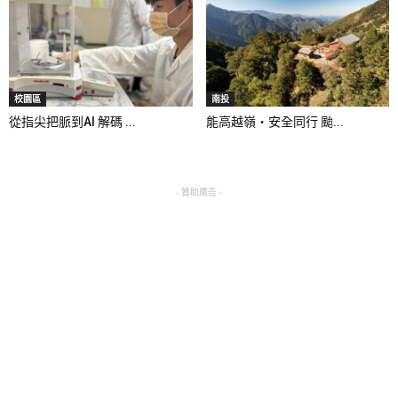
校園區
南投
從指尖把脈到AI 解碼 ...
能高越嶺‧安全同行 颱...
- 贊助廣告 -