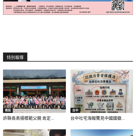
特別報導
南投
台中
許縣長表揚模範父親 肯定...
台中社宅海報驚見中國國徽...