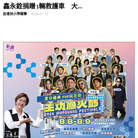
鑫永銓捐贈3輛救護車 大...
記者扶小萍報導
-
2026-01-12