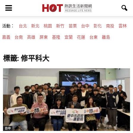
活動：
台北
新北
桃園
新竹
苗栗
台中
彰化
南投
雲林
嘉義
台南
高雄
屏東
基隆
宜蘭
花蓮
台東
離島
標籤: 修平科大
台中