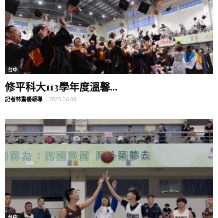
台中
修平科大113學年度溫馨...
記者林重鎣報導
-
2025-06-08
台中