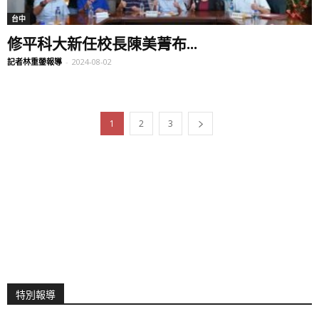
台中
修平科大新任校長陳美菁布...
記者林重鎣報導
-
2024-08-02
1
2
3
特別報導