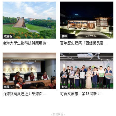
校園區
雲林
東海大學生物科技與應用微...
百年歷史建築「西螺街長宿...
新聞
新北
白海豚颱風逼近北部海面 ...
可食又療癒！第13屆新北...
- 贊助廣告 -