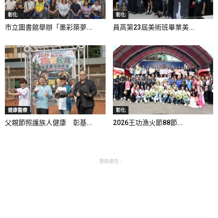
彰化
彰化
市立圖書館舉辦「墨彩築夢...
員高第23屆美術班畢業美...
健康醫療
彰化
父親節照護族人健康 彰基...
2026王功漁火節88節...
- 贊助廣告 -