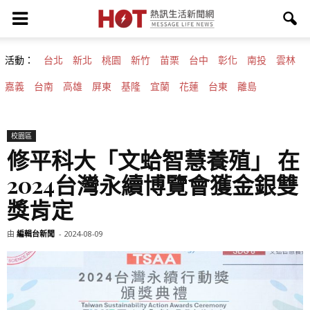
活動：
台北
新北
桃園
新竹
苗栗
台中
彰化
南投
雲林
嘉義
台南
高雄
屏東
基隆
宜蘭
花蓮
台東
離島
校園區
修平科大「文蛤智慧養殖」 在
2024台灣永續博覽會獲金銀雙
獎肯定
由
編輯台新聞
-
2024-08-09