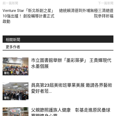
前一篇新聞
下一篇新聞
Venture Star「新北新創之星」
總統賴清德到外埔無極三清總道
10強出爐！ 創投輔導計畫正式
院參拜祈福
啟動
相關新聞
更多作者
市立圖書館舉辦「墨彩築夢」 王貴嬋現代
水墨個展
彰化
員高第23屆美術班畢業美展 邀請各界藝術
愛好者蒞...
彰化
父親節照護族人健康 彰基走進原民壘球