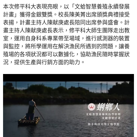
本次修平科大表現亮眼，以「文蛤智慧養殖永續發展
計畫」獲得金銀雙獎。校長陳美菁出席頒獎典禮接受
表揚，計畫主持人陳献庚
處
長陪同出席參與盛會。計
畫主持人陳献庚
處
長表示，
修平科大
師生團隊走出教
室，運用自身科系專業帶至場域，進行感測器的裝置
與監控，將所學運用在解決漁民所遇到的問題，讓養
殖場的各項狀況都可以數據化，協助漁民隨時掌握狀
況，提供生產與行銷方面的助力。