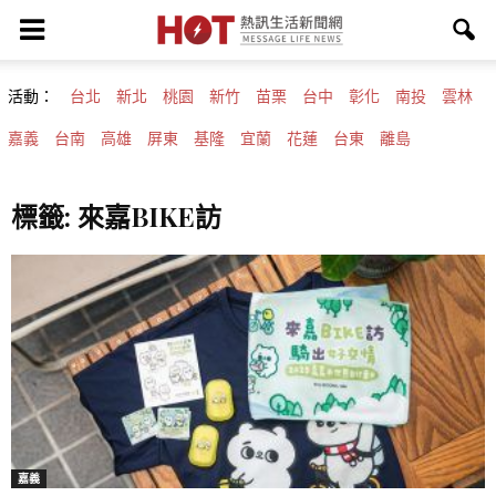
活動：
台北
新北
桃園
新竹
苗栗
台中
彰化
南投
雲林
嘉義
台南
高雄
屏東
基隆
宜蘭
花蓮
台東
離島
標籤: 來嘉BIKE訪
嘉義