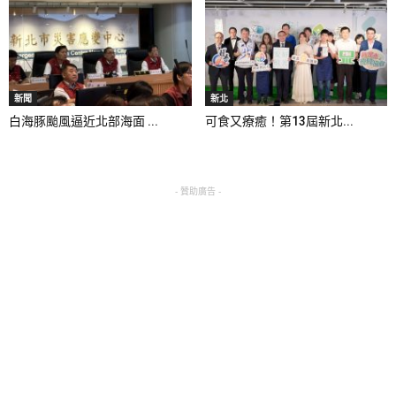
新聞
新北
白海豚颱風逼近北部海面 ...
可食又療癒！第13屆新北...
- 贊助廣告 -