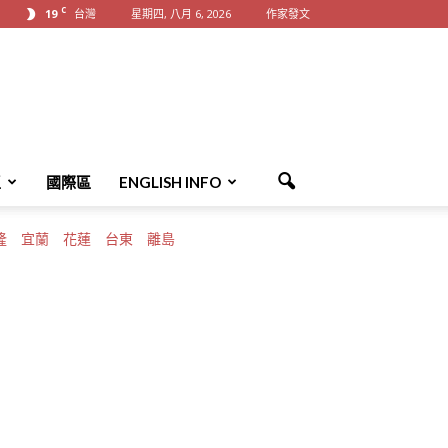
C
19
台灣
星期四, 八月 6, 2026
作家發文
區
國際區
ENGLISH INFO
隆
宜蘭
花蓮
台東
離島