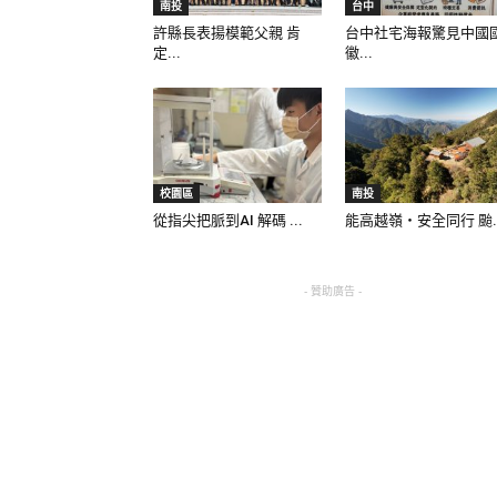
南投
台中
許縣長表揚模範父親 肯
台中社宅海報驚見中國
定...
徽...
校園區
南投
從指尖把脈到AI 解碼 ...
能高越嶺‧安全同行 颱..
- 贊助廣告 -