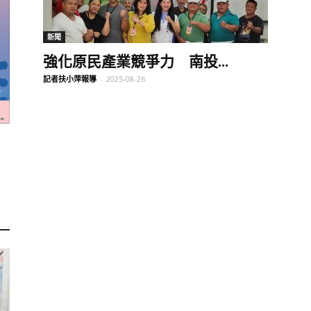
訊
新聞
強化原民產業競爭力 南投...
記者扶小萍報導
-
2025-08-26
生
活
新