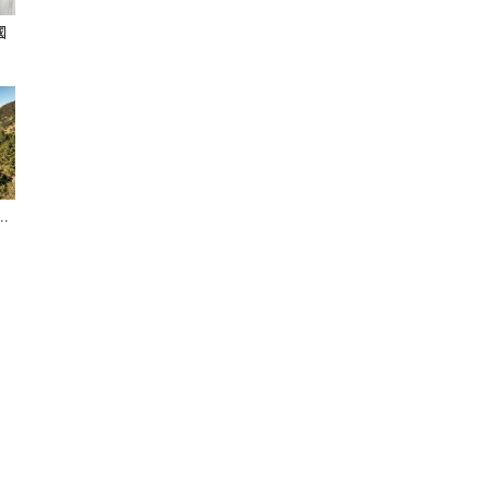
國
聞
.
網