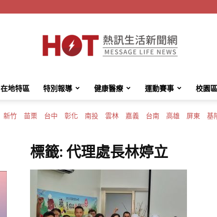
在地特區
特別報導
健康醫療
運動賽事
校園
HotMessage
新竹
苗栗
台中
彰化
南投
雲林
嘉義
台南
高雄
屏東
基
標籤: 代理處長林婷立
熱