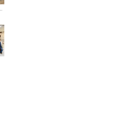
.
聞
網