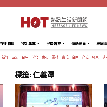
在地特區
特別報導
健康醫療
運動賽事
校園
HotMessage
新竹
苗栗
台中
彰化
南投
雲林
嘉義
台南
高雄
屏東
基
標籤: 仁義潭
熱