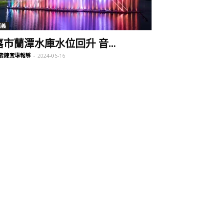
嘉義
嘉市蘭潭水庫水位回升 音...
者陳宜琳報導
-
2024-06-16