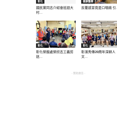
彰化
健康醫療
國民黨同志介紹會巡迴大
反覆感冒竟是口咽癌 引..
村...
彰化
彰化
彰化榮服處榮欣志工義剪
彰濱秀傳20周年深耕人
送...
文...
- 贊助廣告 -