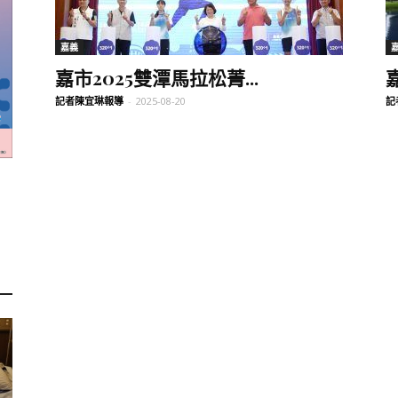
訊
嘉義
嘉市2025雙潭馬拉松菁...
記者陳宜琳報導
-
2025-08-20
記
生
活
新