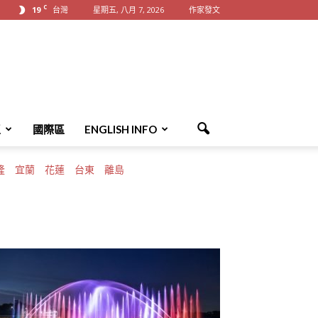
C
19
台灣
星期五, 八月 7, 2026
作家發文
區
國際區
ENGLISH INFO
隆
宜蘭
花蓮
台東
離島