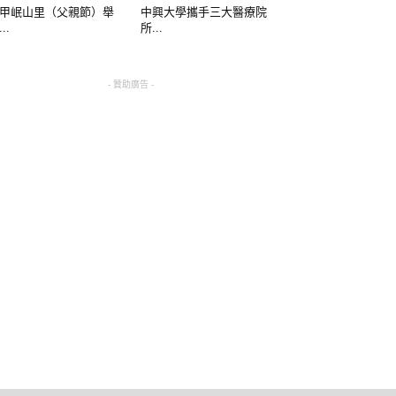
甲岷山里（父親節）舉
中興大學攜手三大醫療院
..
所...
- 贊助廣告 -