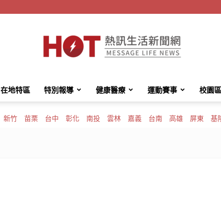
在地特區
特別報導
健康醫療
運動賽事
校園
HotMessage
新竹
苗栗
台中
彰化
南投
雲林
嘉義
台南
高雄
屏東
基
熱