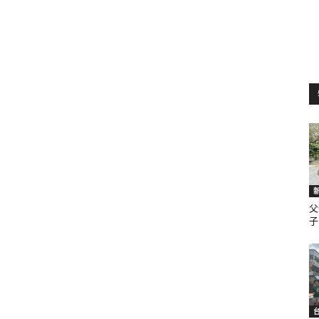
訊
生
活
父
子.
新