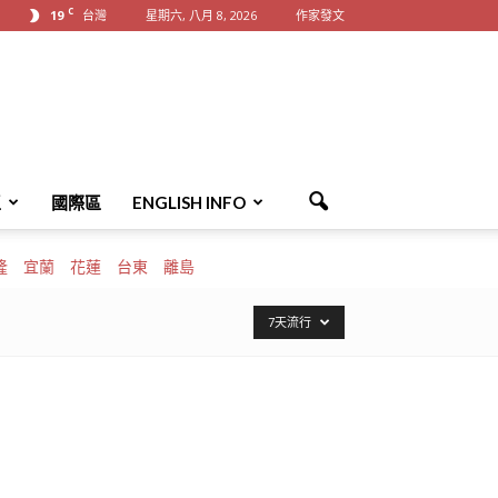
C
19
台灣
星期六, 八月 8, 2026
作家發文
區
國際區
ENGLISH INFO
隆
宜蘭
花蓮
台東
離島
7天流行