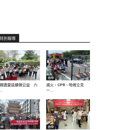
特別報導
新聞
台中
親遺愛延續做公益 六
滅火、CPR、哈姆立克
..
一...
台中
台中