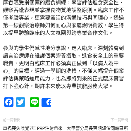
摩吞嚥受損個案的餵食訓練，學習評估進食安全性、
觀察吞嚥表現並掌握食物質地調整原則。臨床工作不
僅考驗專業，更需要靈活的溝通技巧與同理心。透過
第一線觀察治療師如何耐心與家屬說明衛教，學生得
以提早體驗臨床的人文氛圍與跨專業合作文化。
參與的學生們感性地分享說，走入臨床，深刻體會到
語言治療師在維護個案營養攝取、進食安全上的重要
職責，更明白臨床工作必須真正做到「以病人為中
心」的目標，經過一學期的洗禮，不僅大幅提升個案
評估與策略運用能力，也為即將到來的正式臨床實習
打下強心針，期許未來能以專業技能服務大眾。
Facebook
Twitter
Line
Share
前一篇新聞
下一篇新聞
車禍喪失嗅覺7年 PRP注射帶來
大甲警分局長蔡期望偕同轄區所