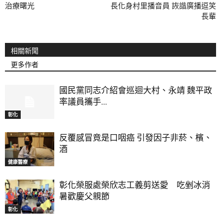
治療曙光
長化身村里播音員 詼諧廣播逗笑
長輩
相關新聞
更多作者
國民黨同志介紹會巡迴大村、永靖 魏平政
率議員攜手...
彰化
反覆感冒竟是口咽癌 引發因子非菸、檳、
酒
健康醫療
彰化榮服處榮欣志工義剪送愛 吃剉冰消
暑歡慶父親節
彰化