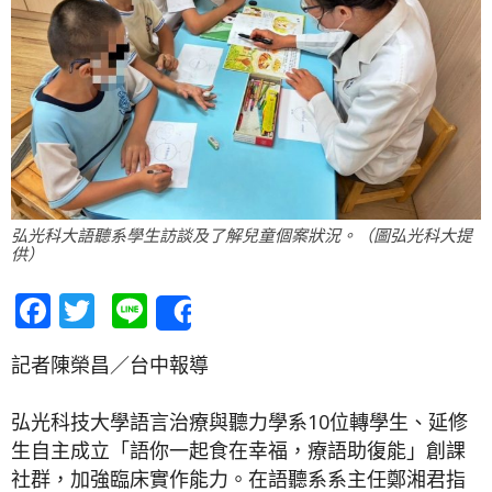
弘光科大語聽系學生訪談及了解兒童個案狀況。（圖弘光科大提
供）
Facebook
Twitter
Line
Share
記者陳榮昌／台中報導
弘光科技大學語言治療與聽力學系10位轉學生、延修
生自主成立「語你一起食在幸福，療語助復能」創課
社群，加強臨床實作能力。在語聽系系主任鄭湘君指