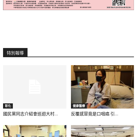
特別報導
彰化
健康醫療
國民黨同志介紹會巡迴大村...
反覆感冒竟是口咽癌 引...