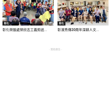
彰化
彰化
彰化榮服處榮欣志工義剪送...
彰濱秀傳20周年深耕人文...
- 贊助廣告 -