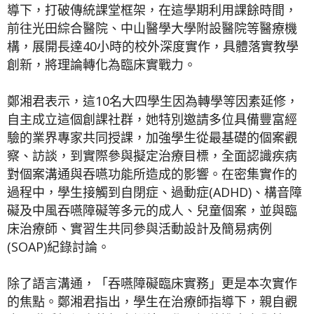
導下，打破傳統課堂框架，在這學期利用課餘時間，
前往光田綜合醫院、中山醫學大學附設醫院等醫療機
構，展開長達40小時的校外深度實作，具體落實教學
創新，將理論轉化為臨床實戰力。
鄭湘君表示，這10名大四學生因為轉學等因素延修，
自主成立這個創課社群，她特別邀請多位具備豐富經
驗的業界專家共同授課，加強學生從最基礎的個案觀
察、訪談，到實際參與擬定治療目標，全面認識疾病
對個案溝通與吞嚥功能所造成的影響。在密集實作的
過程中，學生接觸到自閉症、過動症(ADHD)、構音障
礙及中風吞嚥障礙等多元的成人、兒童個案，並與臨
床治療師、實習生共同參與活動設計及簡易病例
(SOAP)紀錄討論。
除了語言溝通，「吞嚥障礙臨床實務」更是本次實作
的焦點。鄭湘君指出，學生在治療師指導下，親自觀