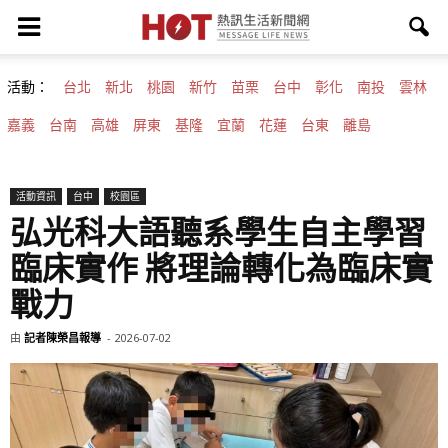
活動：
台北
新北
桃園
新竹
苗栗
台中
彰化
南投
雲林
嘉義
台南
高雄
屏東
基隆
宜蘭
花蓮
台東
離島
活動資訊
台中
校園區
弘光科大語聽系學生自主學習
臨床實作 將理論轉化為臨床實
戰力
由
記者陳榮昌報導
-
2026-07-02