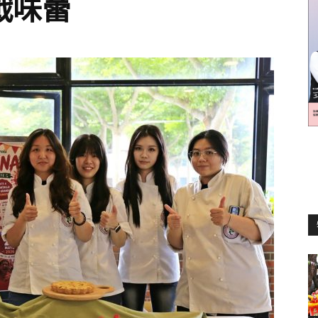
戰味蕾
訊
生
活
新