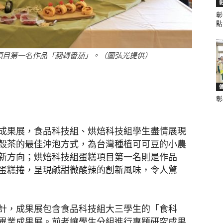
彰
點.
聞
項目第一名作品「翻轉番茄」。（圖弘光提供）
彰
網
成果展，食品科技組、烘焙科技組學生盡情展現
殼茶的最佳沖泡方式，為台灣種植可可豆的小農
新方向；烘焙科技組蛋糕項目第一名則是作品
蛋糕捲，呈現鹹甜微酸辣的創新風味，令人驚
計，成果展包含食品科技組大三學生的「食科
畢業成果展。前者讓學生分組進行專題研究成果