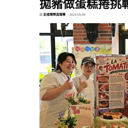
拋豬做蛋糕捲挑
由
記者陳榮昌報導
-
2026-06-09