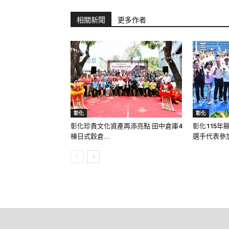
相關新聞
更多作者
彰化
彰化
彰化珍貴文化資產再添亮點 田中倉庫4
彰化115年
棟日式穀倉...
選手代表參加.