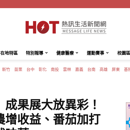
在地特區
特別報導
健康醫療
運動賽事
校園
HotMessage
新竹
苗栗
台中
彰化
南投
雲林
嘉義
台南
高雄
屏東
基
熱
」成果展大放異彩！
農增收益、番茄加打