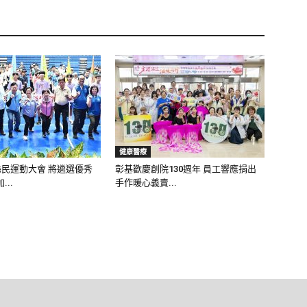
健康醫療
縣民運動大會 將遴選優秀
彰基歡慶創院130週年 員工響應捐出
..
手作暖心義賣...