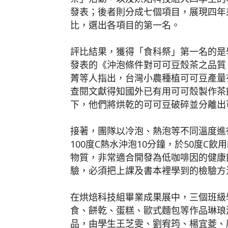
發表；後者則分成七個項目，展現四年
比，選出各項目的第一名。
評比結果，獲得「食科祭」第一名的是
發表的《沖泡條件對可可豆殼茶之品質
菁等人指出，台灣小農種植可可豆產量
查閱文獻得知國外已有用可可殼製作茶
下，他們將烘乾的可可豆破碎並分離出
接著，團隊以冷泡、熱泡等不同溫度進
100度C熱水沖泡10分鐘，於50度
物質，非常適合開發為低咖啡因的健康
驗，必須把上課及書本裡學到的檢驗方
在烘焙科技組畢業成果展中，三個班級
食、餅乾、蛋糕、歐式麵包等作品琳琅
品，由學生王芝雯、劉宥筠、楊宜菱、