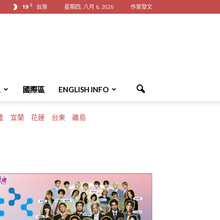
C
19
台灣
星期四, 八月 6, 2026
作家發文
區
國際區
ENGLISH INFO
隆
宜蘭
花蓮
台東
離島