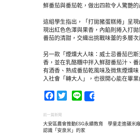
鮮番茄與番茄乾，做出四款令人驚艷的
這組學生指出，「打拋豬蛋糕捲」呈現
現出紅色色澤與果香，內餡則捲入打拋
番茄的清甜，交織出挑戰味蕾的多層次
另一款「煙燻大人味：威士忌番茄巴斯
香，並在乳酪糰中拌入鮮甜番茄汁、番
有酒香、熟成番茄乾風味及微焦煙燻味
入社會「轉大人」，也很開心能在畢業
Facebook
Twitter
Line
Share
前一篇新聞
大安區農會推動ESG永續教育 學童走進碾米
認識「安泉米」的家