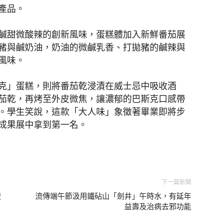
產品。
鹹甜微酸辣的創新風味，蛋糕體加入新鮮番茄展
豬與鹹奶油，奶油的微鹹乳香、打拋豬的鹹辣與
風味。
克」蛋糕，則將番茄乾浸漬在威士忌中吸收酒
茄乾，再烤至外皮微焦，讓濃郁的巴斯克口感帶
。學生笑說，這款「大人味」象徵著畢業即將步
成果展中拿到第一名。
下一篇新聞
廠
流傳端午節汲用鐵砧山「劍井」午時水，有延年
益壽及治病去邪功能