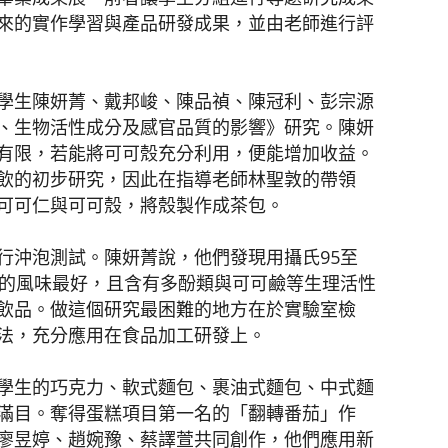
來的實作學習與產品研發成果，並由老師進行評
學生陳妍菁、戴邦峻、陳品禎、陳冠利、彭宗源
、生物活性成分及感官品質的影響》研究。陳妍
有限，若能將可可殼充分利用，便能增加收益。
飲的初步研究，因此在指導老師林聖敦的帶領
可可仁與可可殼，將殼製作成茶包。
行沖泡測試。陳妍菁說，他們發現用攝氏95至
C飲用的風味最好，且含有多酚類與可可鹼等生理活性
飲品。做這個研究最困難的地方在於實驗室檢
法，充分應用在食品加工研發上。
學生的巧克力、軟式麵包、裹油式麵包、中式麵
滿目。奪得蛋糕項目第一名的「翻轉番茄」作
廖昱婷、趙婉豫、蔡譯萱共同創作，他們應用新