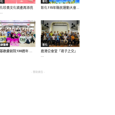
彰化
彰化
化珍貴文化資產再添亮
彰化115年縣民運動大會...
..
健康醫療
彰化
基歡慶創院130週年 ...
鹿港公會堂「君子之交」
...
- 贊助廣告 -