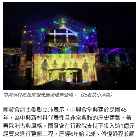
中興新村亮起來燈光展演璀璨登場。（記者扶小萍攝）
國發會副主委彭立沛表示，中興會堂興建於民國46
年，為中興新村具代表性且非常典雅的歷史建築，帶
著歐洲古典風格。國發會在行政院支持下投入逾1億元
經費來進行整修工程，歷經6年始完成。修復過程兼顧