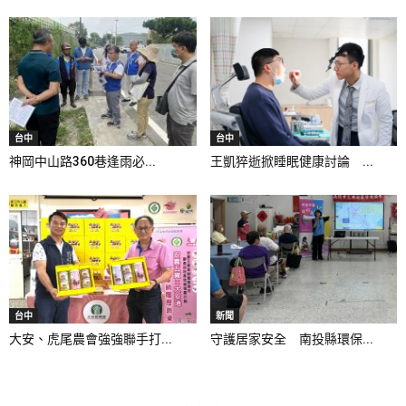
台中
台中
神岡中山路360巷逢雨必...
王凱猝逝掀睡眠健康討論 ...
台中
新聞
大安、虎尾農會強強聯手打...
守護居家安全 南投縣環保...