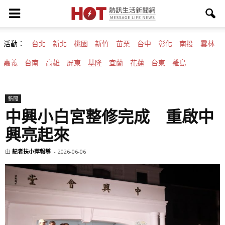
活動：
台北
新北
桃園
新竹
苗栗
台中
彰化
南投
雲林
嘉義
台南
高雄
屏東
基隆
宜蘭
花蓮
台東
離島
新聞
中興小白宮整修完成 重啟中
興亮起來
由
記者扶小萍報導
-
2026-06-06