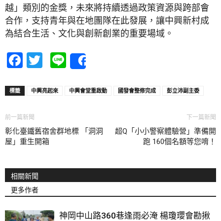
越」類別的金獎，未來將持續透過政策資源與跨部會
合作，支持青年與在地團隊在此發展，讓中興新村成
為結合生活、文化與創新創業的重要場域。
Facebook
Twitter
Line
Share
標籤
中興亮起來
中興會堂重啟動
國發會整修完成
彭立沛副主委
前一篇新聞
下一篇新聞
彰化臺鐵舊宿舍群地標 「洞洞
超Q「小小警察體驗營」準備開
屋」重生開箱
跑 160個名額等您唷！
相關新聞
更多作者
神岡中山路360巷逢雨必淹 楊瓊瓔會勘揪