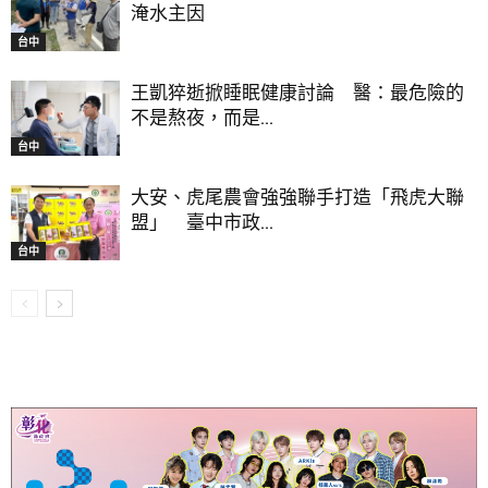
淹水主因
台中
王凱猝逝掀睡眠健康討論 醫：最危險的
不是熬夜，而是...
台中
大安、虎尾農會強強聯手打造「飛虎大聯
盟」 臺中市政...
台中