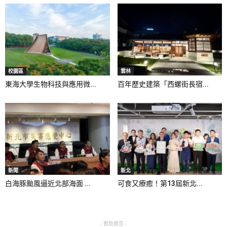
校園區
雲林
東海大學生物科技與應用微...
百年歷史建築「西螺街長宿...
新聞
新北
白海豚颱風逼近北部海面 ...
可食又療癒！第13屆新北...
- 贊助廣告 -