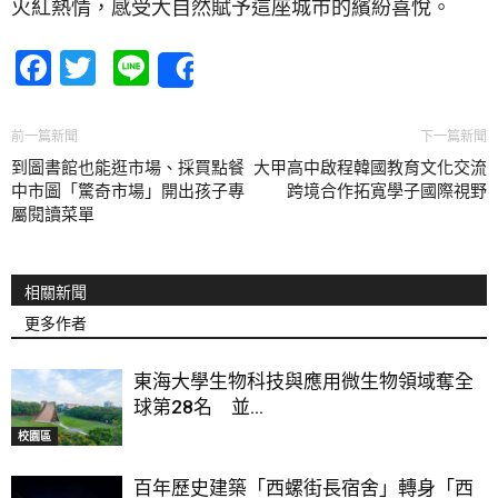
火紅熱情，感受大自然賦予這座城市的繽紛喜悅。
Facebook
Twitter
Line
Share
前一篇新聞
下一篇新聞
到圖書館也能逛市場、採買點餐
大甲高中啟程韓國教育文化交流
中市圖「驚奇市場」開出孩子專
跨境合作拓寬學子國際視野
屬閱讀菜單
相關新聞
更多作者
東海大學生物科技與應用微生物領域奪全
球第28名 並...
校園區
百年歷史建築「西螺街長宿舍」轉身「西