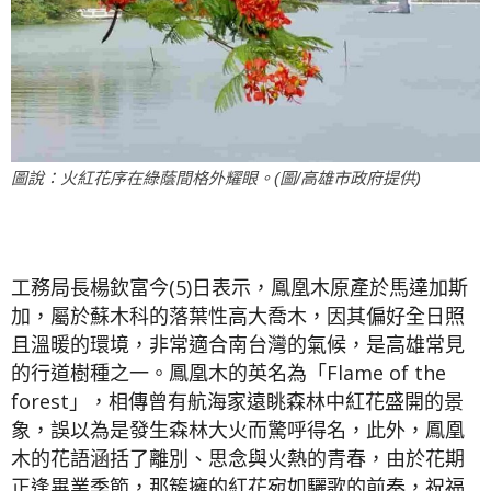
圖說：火紅花序在綠蔭間格外耀眼。(圖/高雄市政府提供)
工務局長楊欽富今(5)日表示，鳳凰木原產於馬達加斯
加，屬於蘇木科的落葉性高大喬木，因其偏好全日照
且溫暖的環境，非常適合南台灣的氣候，是高雄常見
的行道樹種之一。鳳凰木的英名為「Flame of the
forest」，相傳曾有航海家遠眺森林中紅花盛開的景
象，誤以為是發生森林大火而驚呼得名，此外，鳳凰
木的花語涵括了離別、思念與火熱的青春，由於花期
正逢畢業季節，那簇擁的紅花宛如驪歌的前奏，祝福