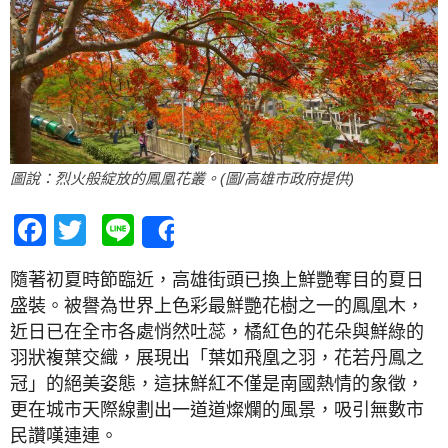
圖說：烈火般綻放的鳳凰花叢。(圖/高雄市政府提供)
Facebook
Twitter
Line
Share
隨著初夏時節臨近，高雄街頭已換上鮮艷奪目的夏日
盛裝。被譽為世界上色彩最鮮艷花樹之一的鳳凰木，
近日已在全市各處悄然吐蕊，橘紅色的花朵與鮮綠的
羽狀複葉交織，展現出「葉如飛凰之羽，花若丹鳳之
冠」的絕美姿態，這抹鮮紅不僅是南國熱情的象徵，
更在城市天際線劃出一道道燦爛的風景，吸引無數市
民讚嘆連連。