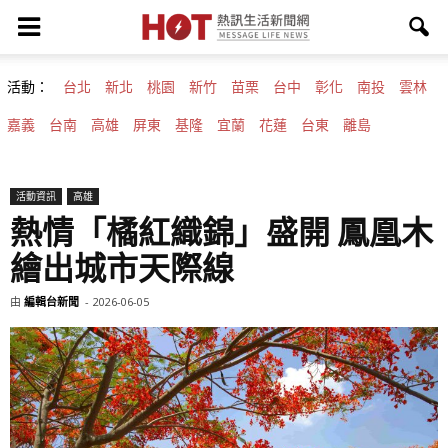
活動：
台北
新北
桃園
新竹
苗栗
台中
彰化
南投
雲林
嘉義
台南
高雄
屏東
基隆
宜蘭
花蓮
台東
離島
活動資訊
高雄
熱情「橘紅織錦」盛開 鳳凰木
繪出城市天際線
由
編輯台新聞
-
2026-06-05