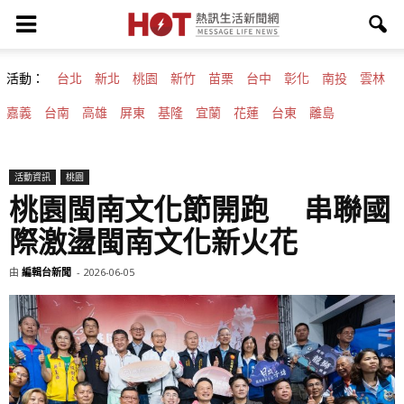
活動：
台北
新北
桃園
新竹
苗栗
台中
彰化
南投
雲林
嘉義
台南
高雄
屏東
基隆
宜蘭
花蓮
台東
離島
活動資訊
桃園
桃園閩南文化節開跑 串聯國
際激盪閩南文化新火花
由
編輯台新聞
-
2026-06-05