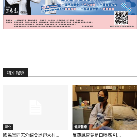
特別報導
彰化
健康醫療
國民黨同志介紹會巡迴大村...
反覆感冒竟是口咽癌 引...