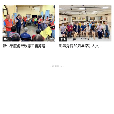
彰化
彰化
彰化榮服處榮欣志工義剪送...
彰濱秀傳20周年深耕人文...
- 贊助廣告 -