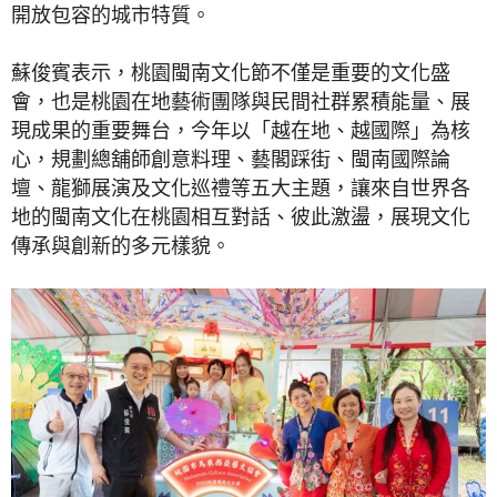
開放包容的城市特質。
蘇俊賓表示，桃園閩南文化節不僅是重要的文化盛
會，也是桃園在地藝術團隊與民間社群累積能量、展
現成果的重要舞台，今年以「越在地、越國際」為核
心，規劃總舖師創意料理、藝閣踩街、閩南國際論
壇、龍獅展演及文化巡禮等五大主題，讓來自世界各
地的閩南文化在桃園相互對話、彼此激盪，展現文化
傳承與創新的多元樣貌。