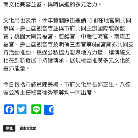
南文化兼容並蓄、與時俱進的多元活力。
文化局也表示，今年藝閣踩街邀請10間在地宮廟共同
參與，壽山巖觀音寺並與市府共同主辦國際龍獅競
賽；桃園大廟景福宮、慈護宮、中壢仁海宮、南崁五
福宮、壽山巖觀音寺及明倫三聖宮等6間宮廟亦共同支
持活動推動，透過公私協力凝聚地方力量，讓傳統文
化在創新發展中持續傳承，展現桃園推廣多元文化的
豐沛能量。
今日包括市議員陳美梅、市府文化局長邱正生、八德
區公所主任秘書徐秀華等均一同出席。
Facebook
Twitter
Line
Share
標籤
閩南文化節