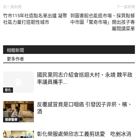
前一篇新聞
下一篇新聞
竹市115年社造點名單出爐 凝聚
到圖書館也能逛市場、採買點餐
社區力量打造韌性城市
中市圖「驚奇市場」開出孩子專
屬閱讀菜單
相關新聞
更多作者
國民黨同志介紹會巡迴大村、永靖 魏平政
率議員攜手...
彰化
反覆感冒竟是口咽癌 引發因子非菸、檳、
酒
健康醫療
彰化榮服處榮欣志工義剪送愛 吃剉冰消