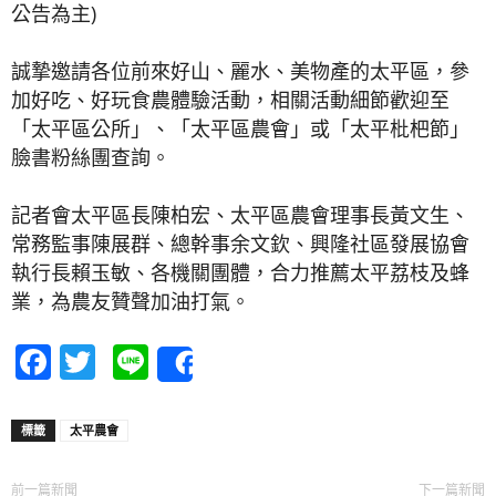
公告為主)
誠摯邀請各位前來好山、麗水、美物產的太平區，參
加好吃、好玩食農體驗活動，相關活動細節歡迎至
「太平區公所」、「太平區農會」或「太平枇杷節」
臉書粉絲團查詢。
記者會太平區長陳柏宏、太平區農會理事長黃文生、
常務監事陳展群、總幹事余文欽、興隆社區發展協會
執行長賴玉敏、各機關團體，合力推薦太平荔枝及蜂
業，為農友贊聲加油打氣。
Facebook
Twitter
Line
Share
標籤
太平農會
前一篇新聞
下一篇新聞