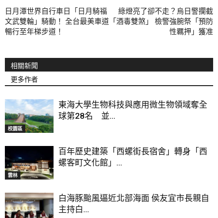
日月潭世界自行車日「日月騎福
綠燈亮了卻不走？烏日警攔截
文武雙輪」騎動！ 全台最美車道
「酒毒雙煞」 檢警強腕祭「預防
暢行至年梯步道！
性羈押」獲准
相關新聞
更多作者
東海大學生物科技與應用微生物領域奪全
球第28名 並...
校園區
百年歷史建築「西螺街長宿舍」轉身「西
螺客町文化館」...
雲林
白海豚颱風逼近北部海面 侯友宜市長親自
主持白...