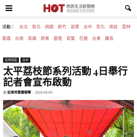
活動：
台北
新北
桃園
新竹
苗栗
台中
彰化
南投
雲林
嘉義
台南
高雄
屏東
基隆
宜蘭
花蓮
台東
離島
在地特區
台中
太平荔枝節系列活動 4日舉行
記者會宣布啟動
由
記者林重鎣報導
-
2026-06-04