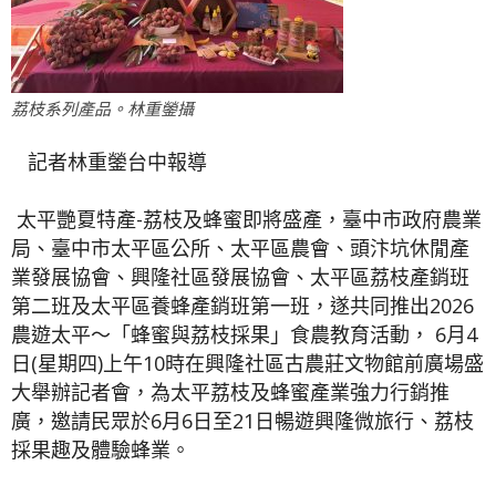
荔枝系列產品。林重鎣攝
記者林重鎣台中報導
太平艷夏特產-荔枝及蜂蜜即將盛產，臺中市政府農業
局、臺中市太平區公所、太平區農會、頭汴坑休閒產
業發展協會、興隆社區發展協會、太平區荔枝產銷班
第二班及太平區養蜂產銷班第一班，遂共同推出2026
農遊太平～「蜂蜜與荔枝採果」食農教育活動， 6月4
日(星期四)上午10時在興隆社區古農莊文物館前廣場盛
大舉辦記者會，為太平荔枝及蜂蜜產業強力行銷推
廣，邀請民眾於6月6日至21日暢遊興隆微旅行、荔枝
採果趣及體驗蜂業。