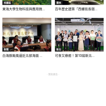
校園區
雲林
東海大學生物科技與應用微...
百年歷史建築「西螺街長宿...
新聞
新北
白海豚颱風逼近北部海面 ...
可食又療癒！第13屆新北...
- 贊助廣告 -