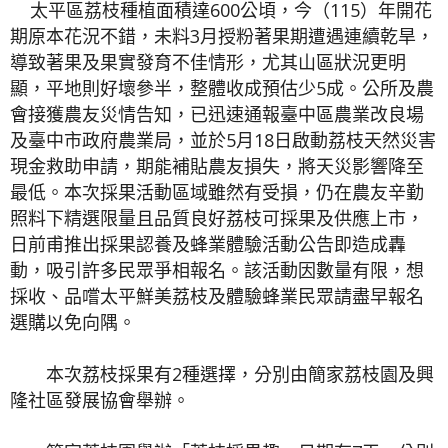
太平區荔枝種植面積達600公頃，今（115）年開花
期原本花況不錯，未料3月授粉著果期遭遇連續乾旱，
導致著果及果實發育不佳情形，尤其山區狀況更明
顯，平地則好壞參半，整體收成預估少5成。公所及農
會接獲農友災情告知，已迅速通報臺中區農業改良場
及臺中市政府農業局，並於5月18日啟動荔枝天然災害
現金救助申請，期能補貼農友損失，將天災影響降至
最低。本次採果活動區域雖然有受損，仍在農友辛勤
照料下精選限量且品質良好荔枝可採果及供應上市，
日前甫推出採果認養及蜂業體驗活動公告即造成轟
動，吸引許多民眾爭相報名。該活動因數量有限，想
採收、品嚐太平鮮美荔枝及體驗蜂業民眾請盡早報名
選購以免向隅。
本次荔枝採果有2種選擇，分別由簡家荔枝園及興
隆社區發展協會舉辦。