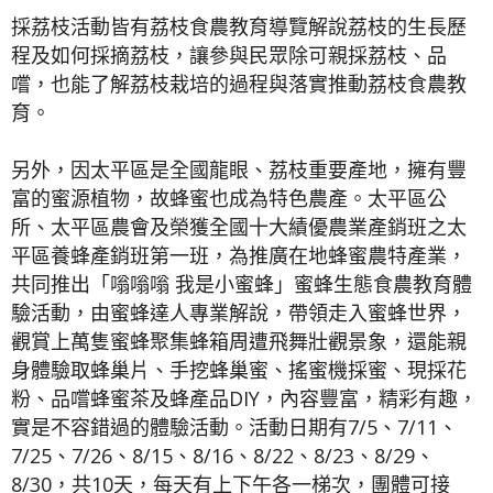
採荔枝活動皆有荔枝食農教育導覽解說荔枝的生長歷
程及如何採摘荔枝，讓參與民眾除可親採荔枝、品
嚐，也能了解荔枝栽培的過程與落實推動荔枝食農教
育。
另外，因太平區是全國龍眼、荔枝重要產地，擁有豐
富的蜜源植物，故蜂蜜也成為特色農產。太平區公
所、太平區農會及榮獲全國十大績優農業產銷班之太
平區養蜂產銷班第一班，為推廣在地蜂蜜農特產業，
共同推出「嗡嗡嗡 我是小蜜蜂」蜜蜂生態食農教育體
驗活動，由蜜蜂達人專業解說，帶領走入蜜蜂世界，
觀賞上萬隻蜜蜂聚集蜂箱周遭飛舞壯觀景象，還能親
身體驗取蜂巢片、手挖蜂巢蜜、搖蜜機採蜜、現採花
粉、品嚐蜂蜜茶及蜂產品DIY，內容豐富，精彩有趣，
實是不容錯過的體驗活動。活動日期有7/5、7/11、
7/25、7/26、8/15、8/16、8/22、8/23、8/29、
8/30，共10天，每天有上下午各一梯次，團體可接