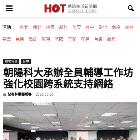
活動：
台北
新北
桃園
新竹
苗栗
台中
彰化
南投
雲林
嘉義
台南
高雄
屏東
基隆
宜蘭
花蓮
台東
離島
在地特區
台中
朝陽科大承辦全員輔導工作坊
強化校園跨系統支持網絡
由
記者林重鎣報導
-
2026-05-30