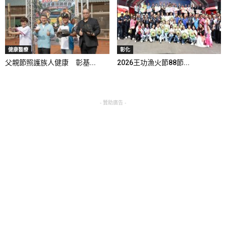
健康醫療
彰化
父親節照護族人健康 彰基...
2026王功漁火節88節...
- 贊助廣告 -