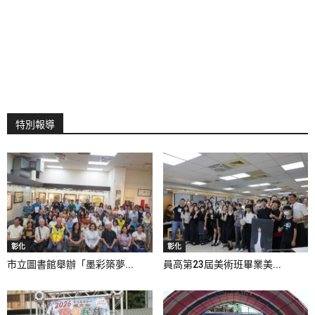
特別報導
彰化
彰化
市立圖書館舉辦「墨彩築夢...
員高第23屆美術班畢業美...