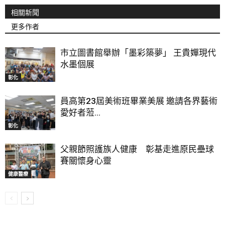
相關新聞
更多作者
市立圖書館舉辦「墨彩築夢」 王貴嬋現代
水墨個展
彰化
員高第23屆美術班畢業美展 邀請各界藝術
愛好者蒞...
彰化
父親節照護族人健康 彰基走進原民壘球
賽關懷身心靈
健康醫療