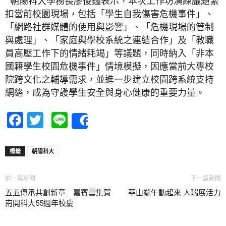
朝陽科大學務長廖俊鑑表示，本次工作坊演練議題緊
扣當前校園現場，包括「學生自我傷害危機事件」、
「網路社群媒體的使用與影響」、「危機現場的管制
與處理」、「家庭與學校系統之連結合作」及「教職
員高壓工作下的情緒耗竭」等議題，同時納入「非本
國籍學生校園危機事件」情境模擬，因應當前大專校
院跨文化之輔導需求，並進一步建立校園跨系統支持
網絡，成為守護學生安全與身心健康的重要力量。
Facebook
Twitter
Line
Share
標籤
朝陽科大
前一篇新聞
下一篇新聞
五五傳承共創新章 嘉賓雲集賀
華山端午動起來 人瑞展活力
南開科大55週年校慶