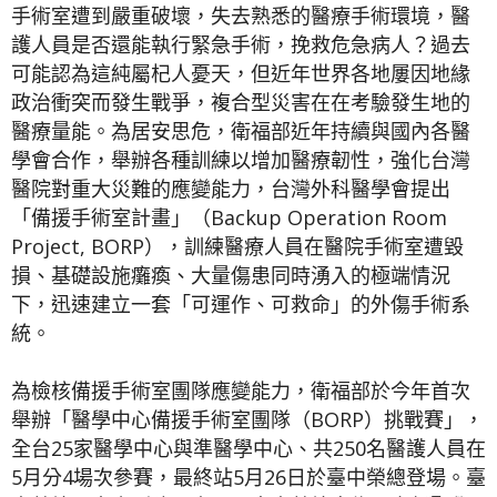
手術室遭到嚴重破壞，失去熟悉的醫療手術環境，醫
護人員是否還能執行緊急手術，挽救危急病人？過去
可能認為這純屬杞人憂天，但近年世界各地屢因地緣
政治衝突而發生戰爭，複合型災害在在考驗發生地的
醫療量能。為居安思危，衛福部近年持續與國內各醫
學會合作，舉辦各種訓練以增加醫療韌性，強化台灣
醫院對重大災難的應變能力，台灣外科醫學會提出
「備援手術室計畫」（Backup Operation Room
Project, BORP），訓練醫療人員在醫院手術室遭毀
損、基礎設施癱瘓、大量傷患同時湧入的極端情況
下，迅速建立一套「可運作、可救命」的外傷手術系
統。
為檢核備援手術室團隊應變能力，衛福部於今年首次
舉辦「醫學中心備援手術室團隊（BORP）挑戰賽」，
全台25家醫學中心與準醫學中心、共250名醫護人員在
5月分4場次參賽，最終站5月26日於臺中榮總登場。臺