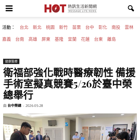
活動：
台北
新北
桃園
新竹
苗栗
台中
彰化
南投
雲林
嘉義
台南
高雄
屏東
基隆
宜蘭
花蓮
台東
離島
健康醫療
衛福部強化戰時醫療韌性 備援
手術室擬真競賽5/26於臺中榮
總舉行
由
台中榮總
-
2026-05-28