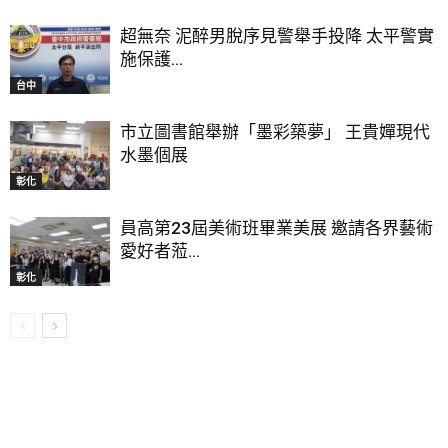
超無奈 泥醉男脫序見警舉手投降 太平警實
施保護...
台中
市立圖書館舉辦「墨彩築夢」 王貴嬋現代
水墨個展
彰化
員高第23屆美術班畢業美展 邀請各界藝術
愛好者蒞...
彰化