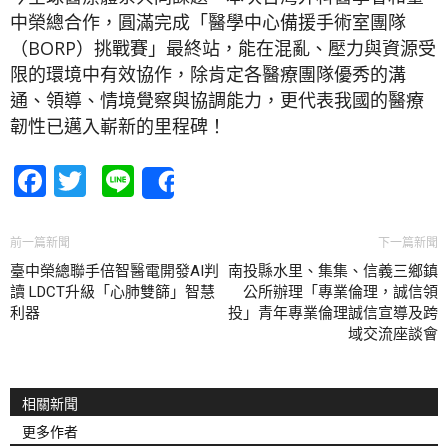
中榮總合作，圓滿完成「醫學中心備援手術室團隊
（BORP）挑戰賽」最終站，能在混亂、壓力與資源受
限的環境中有效協作，除肯定各醫療團隊優秀的溝
通、領導、情境覺察與協調能力，更代表我國的醫療
韌性已邁入嶄新的里程碑！
Facebook
Twitter
Line
Share
前一篇新聞
下一篇新聞
臺中榮總聯手倍智醫電開發AI判
南投縣水里、集集、信義三鄉鎮
讀 LDCT升級「心肺雙篩」智慧
公所辦理「專業倫理，誠信領
利器
投」青年專業倫理誠信宣導及跨
域交流座談會
相關新聞
更多作者