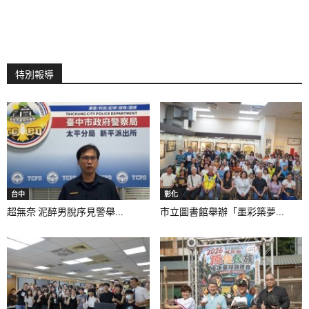
特別報導
台中
彰化
超無奈 泥醉男脫序見警舉...
市立圖書館舉辦「墨彩築夢...