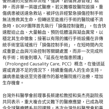
後照護的完整救命流程，強調「創傷資源管理」精
神，而非單一英雄式醫療。若災難導致醫院毀損，重
傷病患被送達急救站，被評估非經緊急損傷控制手術
無法挽救其生命，但轉送至能進行手術的醫院緩不濟
急時，BORP團隊首先執行「損傷控制復甦」，包含快
速壓迫止血、大量輸血、預防低體溫與凝血異常，以
穩定其生命徵象；接著以有限的攜行手術設備在非傳
統手術室區域進行「損傷控制手術」，在短時間內完
成重要止血與污染控制等關鍵處置，而非一次完成所
有手術；術後則導入「延長在地傷患照護」
（Prolonged Causality Care, PCC）概念，在後送延
遲或資源不足的情況下，持續重傷病人的生命支持，
讓病患能後送至完善運作的基地醫院進行治療，增加
生存機會。
台灣外科醫學會前理事長蔡建松教授和吳杰亮副院長
共同表示，重大複合式災難下的醫療應變，已成為現
今全球醫療體系共同課題，本次台灣外科醫學會和臺