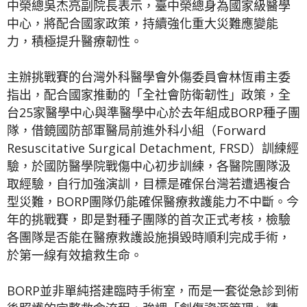
中榮總吳杰亮副院長表示，臺中榮總身為國家級醫學
中心，將配合國家政策，持續強化重大災難應變能
力，積極提升醫療韌性。
主辦挑戰賽的台灣外科醫學會外傷委員會林恆甫主委
指出，配合國家推動的「全社會防衛韌性」政策，全
台25家醫學中心與準醫學中心於去年組成BORP種子團
隊，借鏡國防部軍醫局前進外科小組（Forward
Resuscitative Surgical Detachment, FRSD）訓練經
驗，於國防醫學院戰傷中心初步訓練，各醫院團隊汲
取經驗，自行加強演訓，目標是確保台灣若遭遇複合
型災難，BORP團隊仍能確保醫療救護能力不中斷。今
年的挑戰賽，即是對種子團隊的首次正式考核，檢驗
各團隊是否能在醫療救護設施損毀時順利完成手術，
於第一線有效搶救生命。
BORP並非單純搭建臨時手術室，而是一套從急診到術