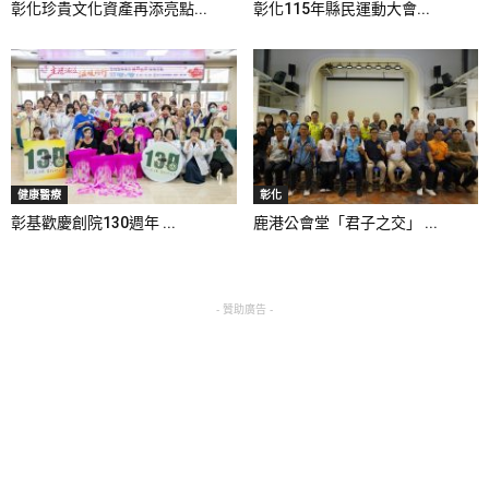
彰化珍貴文化資產再添亮點...
彰化115年縣民運動大會...
健康醫療
彰化
彰基歡慶創院130週年 ...
鹿港公會堂「君子之交」 ...
- 贊助廣告 -