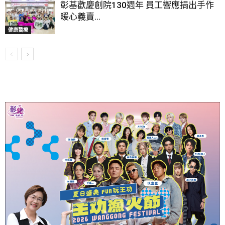
彰基歡慶創院130週年 員工響應捐出手作
暖心義賣...
健康醫療