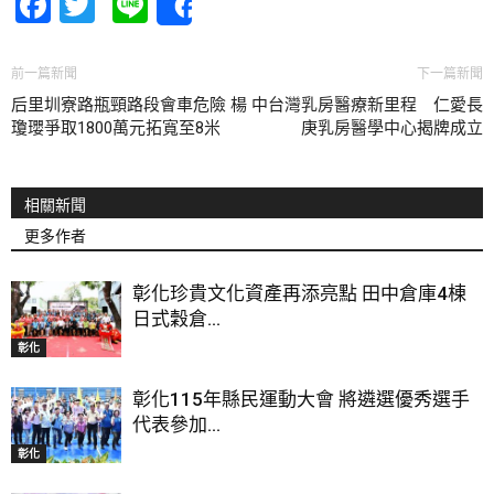
Facebook
Twitter
Line
Share
前一篇新聞
下一篇新聞
后里圳寮路瓶頸路段會車危險 楊
中台灣乳房醫療新里程 仁愛長
瓊瓔爭取1800萬元拓寬至8米
庚乳房醫學中心揭牌成立
相關新聞
更多作者
彰化珍貴文化資產再添亮點 田中倉庫4棟
日式穀倉...
彰化
彰化115年縣民運動大會 將遴選優秀選手
代表參加...
彰化