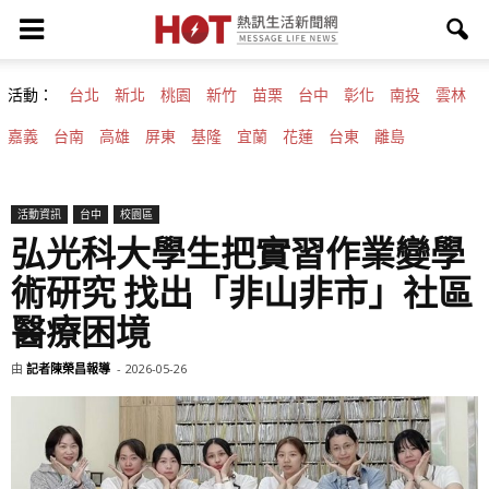
活動：
台北
新北
桃園
新竹
苗栗
台中
彰化
南投
雲林
嘉義
台南
高雄
屏東
基隆
宜蘭
花蓮
台東
離島
活動資訊
台中
校園區
弘光科大學生把實習作業變學
術研究 找出「非山非市」社區
醫療困境
由
記者陳榮昌報導
-
2026-05-26