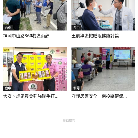
台中
台中
神岡中山路360巷逢雨必...
王凱猝逝掀睡眠健康討論 ...
台中
新聞
大安、虎尾農會強強聯手打...
守護居家安全 南投縣環保...
- 贊助廣告 -