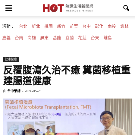
活動：
台北
新北
桃園
新竹
苗栗
台中
彰化
南投
雲林
嘉義
台南
高雄
屏東
基隆
宜蘭
花蓮
台東
離島
健康醫療
反覆腹瀉久治不癒 糞菌移植重
建腸道健康
由
台中榮總
-
2026-05-21