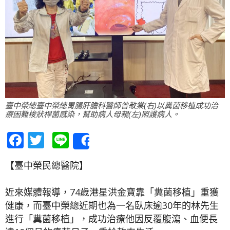
臺中榮總臺中榮總胃腸肝膽科醫師曾敬棠(右)以糞菌移植成功治
療困難梭狀桿菌感染，幫助病人母親(左)照護病人。
Facebook
Twitter
Line
Share
【臺中榮民總醫院】
近來媒體報導，74歲港星洪金寶靠「糞菌移植」重獲
健康，而臺中榮總近期也為一名臥床逾30年的林先生
進行「糞菌移植」，成功治療他因反覆腹瀉、血便長