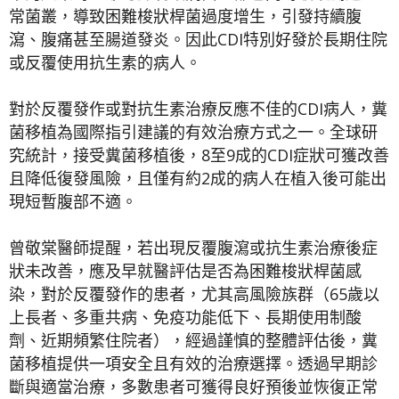
常菌叢，導致困難梭狀桿菌過度增生，引發持續腹
瀉、腹痛甚至腸道發炎。因此CDI特別好發於長期住院
或反覆使用抗生素的病人。
對於反覆發作或對抗生素治療反應不佳的CDI病人，糞
菌移植為國際指引建議的有效治療方式之一。全球研
究統計，接受糞菌移植後，8至9成的CDI症狀可獲改善
且降低復發風險，且僅有約2成的病人在植入後可能出
現短暫腹部不適。
曾敬棠醫師提醒，若出現反覆腹瀉或抗生素治療後症
狀未改善，應及早就醫評估是否為困難梭狀桿菌感
染，對於反覆發作的患者，尤其高風險族群（65歲以
上長者、多重共病、免疫功能低下、長期使用制酸
劑、近期頻繁住院者），經過謹慎的整體評估後，糞
菌移植提供一項安全且有效的治療選擇。透過早期診
斷與適當治療，多數患者可獲得良好預後並恢復正常