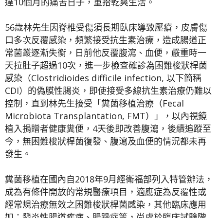
達10個月的痛苦日子，重拾乾爽生活。
56歲林先生因脊椎受傷須長期臥床導致壓瘡，皮膚傷
口多次反覆感染，頻繁接受抗生素治療，造成腸道正
常菌叢逐漸失衡，日前他反覆腹瀉、血便，嚴重時一
天拉肚子超過10次，進一步檢查確診為困難梭狀桿菌
感染（Clostridioides difficile infection, 以下簡稱
CDI）的偽膜性腸炎，即使接受多線抗生素治療仍難以
控制，直到林先生接受「糞菌移植治療（Fecal
Microbiota Transplantation, FMT）」，以內視鏡
植入捐贈者健康糞便，4天後即改善腹瀉，後續追蹤至
今，無困難梭狀桿菌復發、腹瀉及血便的情況都未再
發生。
糞菌移植在國內自2018年9月經衛福部列入特管辦法，
成為有條件開放的常規醫療項目，適應症為反覆性或
經常規治療無效之困難梭狀桿菌感染，其他臨床應用
如：發炎性腸道疾病、腸躁症等，尚處於臨床試驗階