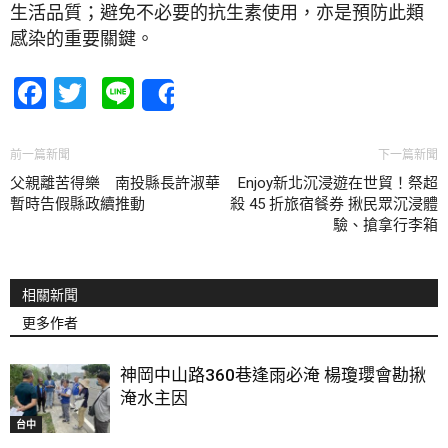
生活品質；避免不必要的抗生素使用，亦是預防此類
感染的重要關鍵。
Facebook
Twitter
Line
Share
前一篇新聞
下一篇新聞
父親離苦得樂 南投縣長許淑華
Enjoy新北沉浸遊在世貿！祭超
暫時告假縣政續推動
殺 45 折旅宿餐券 揪民眾沉浸體
驗、搶拿行李箱
相關新聞
更多作者
神岡中山路360巷逢雨必淹 楊瓊瓔會勘揪
淹水主因
台中