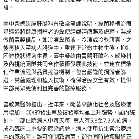
段。
臺中榮總胃腸肝膽科曾敬棠醫師說明，糞菌移植治療
是透過將健康捐贈者的糞便經嚴謹篩選及處理，製成
微菌叢製備品，如冷凍糞菌液、冷凍或冷乾膠囊，之
後再植入至病人腸道中，重建正常微生物生態，抑制
困難梭狀桿菌生長。臺中榮總由胃腸肝膽科、感染科
及內視鏡團隊共同合作積極發展此技術，並建立標準
化作業流程與品質控管機制，包含嚴謹的捐贈者篩
選、糞菌處理和植入技術，確保治療安全有效，提供
中部民眾更便利且完善的醫療服務。
曾敬棠醫師指出，近年來，隨著高齡化社會及醫療使
用增加，CDI的發生率及復發率均呈上升趨勢，國內統
計，中部住院病人中每天每1萬人有5.8至7.3人罹病，
成為臨床上重要的感染議題。病人使用抗生素治療原
本的感染時，雖可抑制致病菌，卻也同時破壞腸道正