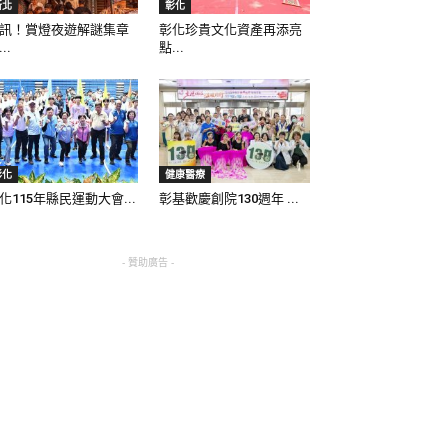
新北
彰化
訊！賞燈夜遊解謎集章
彰化珍貴文化資產再添亮
..
點...
彰化
健康醫療
化115年縣民運動大會...
彰基歡慶創院130週年 ...
- 贊助廣告 -