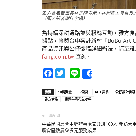
雅方食品董事長林正明表示，在創意工具普及
（圖／記者謝佳宇攝）
為持續深耕通路並與粉絲互動，雅方食品
據點，將與台中審計新村「BuBu Art
產品資訊與公仔徵稿詳細辦法，請至雅
fang.com.tw
查詢。
Facebook
Twitter
Line
Share
標籤
10萬獎金
IP設計
MIT美食
公仔設計徵稿
雅方食品
香菜牛奶花生冰棒
前一篇新聞
中華民國農會中壢辦事處家政班160人 參訪大
農會體驗農會多元服務成果