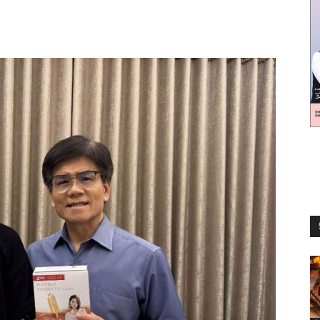
訊
生
活
新