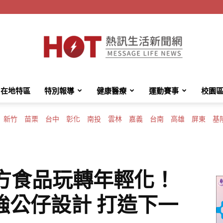
在地特區
特別報導
健康醫療
運動賽事
校園
HotMessage
新竹
苗栗
台中
彰化
南投
雲林
嘉義
台南
高雄
屏東
基
熱
雅方食品玩轉年輕化！
強公仔設計 打造下一