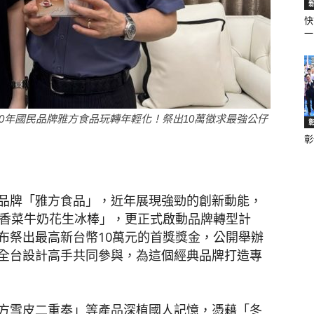
快
一.
聞
示50年國民品牌雅方食品玩轉年輕化！祭出10萬徵求最強公仔
彰
網
品牌「雅方食品」，近年展現強勁的創新動能，
「香菜牛奶花生冰棒」，更正式啟動品牌轉型計
布祭出最高新台幣10萬元的首獎獎金，公開舉辦
全台設計高手共同參與，為這個經典品牌打造專
方雪皮二重奏」等產品深植國人記憶，憑藉「冬