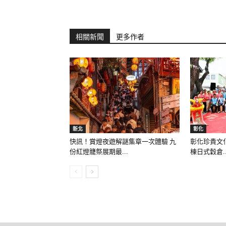
相關新聞
更多作者
新北
彰化
快訊！賞燈夜遊解謎集章一次體驗 九
彰化珍貴文
份紅燈籠祭展期最...
棟日式穀倉..