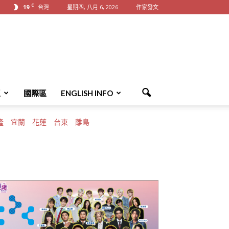
C
19
台灣
星期四, 八月 6, 2026
作家發文
區
國際區
ENGLISH INFO
隆
宜蘭
花蓮
台東
離島