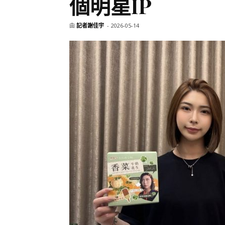
個明星IP
由
記者謝佳宇
-
2026-05-14